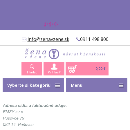
✨✨✨
info@zenavzene.sk
0911 498 800
0,00 €
Hľadať
Prihlásiť
Vyberte si kategóriu
Menu
Adresa sídla a fakturačné údaje:
EMZY s.r.o.
Pušovce 79
082 14 Pušovce