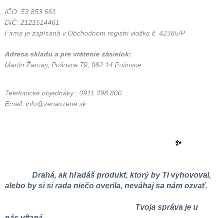
IČO: 53 853 661
DIČ: 2121514461
Firma je zapísaná v Obchodnom registri vložka č. 42385/P
Adresa skladu a pre vrátenie zásielok:
Martin Žarnay, Pušovce 79, 082 14 Pušovce
Telefonické objednáky : 0911 498 800
Email: info@zenavzene.sk
✨
Drahá, ak hľadáš produkt, ktorý by Ti vyhovoval,
alebo by si si rada niečo overila, neváhaj sa nám ozvať.
Tvoja správa je u
nás vítaná.