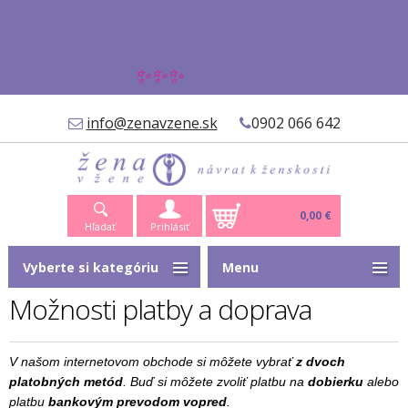
✨✨✨
info@zenavzene.sk
0902 066 642
0,00 €
Hľadať
Prihlásiť
Vyberte si kategóriu
Menu
Možnosti platby a doprava
V našom internetovom obchode si môžete vybrať
z dvoch
platobných metód
. Buď si môžete zvoliť platbu na
dobierku
alebo
platbu
bankovým prevodom vopred
.