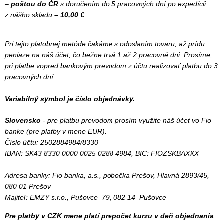
–
poštou do ČR
s doručením do 5 pracovných dní po expedícii
z nášho skladu
– 10,00 €
Pri tejto platobnej metóde čakáme s odoslaním tovaru, až prídu
peniaze na náš účet, čo bežne trvá 1 až 2 pracovné dni. Prosíme,
pri platbe vopred bankovým prevodom z účtu realizovať platbu do 3
pracovných dní.
Variabilný symbol je číslo objednávky.
Slovensko
- pre platbu prevodom prosím využite náš účet vo Fio
banke (pre platby v mene EUR).
Číslo účtu: 2502884984/8330
IBAN: SK43 8330 0000 0025 0288 4984, BIC: FIOZSKBAXXX
Adresa banky: Fio banka, a.s., pobočka Prešov, Hlavná 2893/45,
080 01 Prešov
Majiteľ: EMZY s.r.o., Pušovce 79, 082 14 Pušovce
Pre platby v CZK mene platí prepočet kurzu v deň objednania