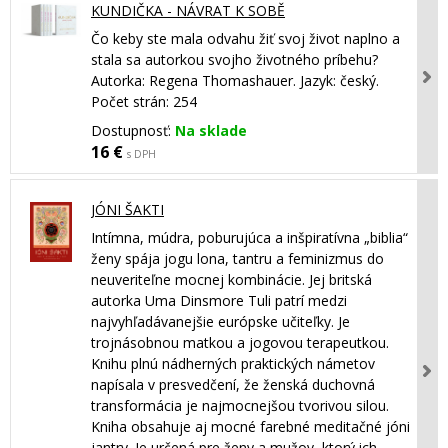
KUNDIČKA - NÁVRAT K SOBĚ
Čo keby ste mala odvahu žiť svoj život naplno a
stala sa autorkou svojho životného príbehu?
Autorka: Regena Thomashauer. Jazyk: český.
Počet strán: 254
Dostupnosť:
Na sklade
16 €
s DPH
JÓNI ŠAKTI
Intímna, múdra, poburujúca a inšpiratívna „biblia“
ženy spája jogu lona, tantru a feminizmus do
neuveriteľne mocnej kombinácie. Jej britská
autorka Uma Dinsmore Tuli patrí medzi
najvyhľadávanejšie európske učiteľky. Je
trojnásobnou matkou a jogovou terapeutkou.
Knihu plnú nádherných praktických námetov
napísala v presvedčení, že ženská duchovná
transformácia je najmocnejšou tvorivou silou.
Kniha obsahuje aj mocné farebné meditačné jóni
jantry. Je určená pre ženy a mužov, ktorý ich