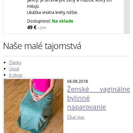
milujú.
Ukážka vnútra knihy nižšie.
Dostupnosť:
Na sklade
49 €
s DPH
Naše malé tajomstvá
Články
Úvod
E-shop
06.08.2018
Ženské vaginálne
bylinné
naparovanie
Čítať viac