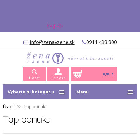
✨✨✨
info@zenavzene.sk
0911 498 800
0,00 €
Hľadať
Prihlásiť
Vyberte si kategóriu
Menu
Úvod
Top ponuka
Top ponuka