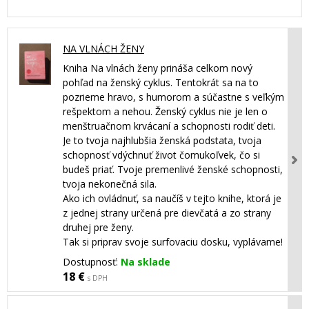
NA VLNÁCH ŽENY
Kniha Na vlnách ženy prináša celkom nový
pohľad na ženský cyklus. Tentokrát sa na to
pozrieme hravo, s humorom a súčastne s veľkým
rešpektom a nehou. Ženský cyklus nie je len o
menštruačnom krvácaní a schopnosti rodiť deti.
Je to tvoja najhlubšia ženská podstata, tvoja
schopnosť vdýchnuť život čomukoľvek, čo si
budeš priať. Tvoje premenlivé ženské schopnosti,
tvoja nekonečná sila.
Ako ich ovládnuť, sa naučíš v tejto knihe, ktorá je
z jednej strany určená pre dievčatá a zo strany
druhej pre ženy.
Tak si priprav svoje surfovaciu dosku, vyplávame!
Dostupnosť:
Na sklade
18 €
s DPH