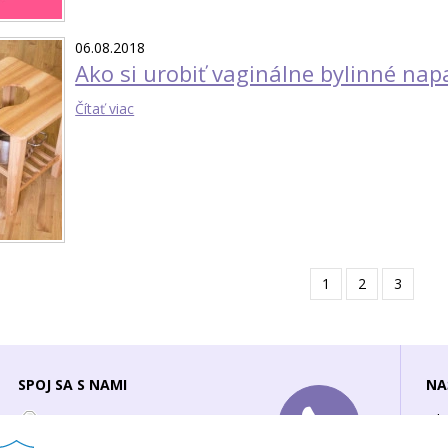
06.08.2018
Ako si urobiť vaginálne bylinné nap
Čítať viac
1
2
3
SPOJ SA S NAMI
NA
Ob
info@zenavzene.sk
Oc