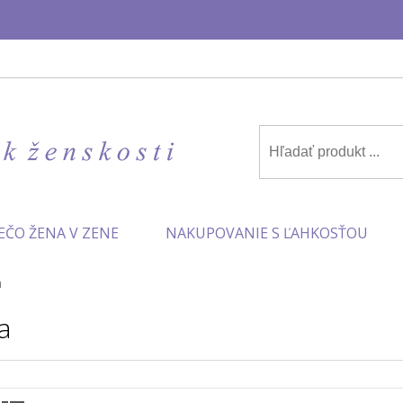
✨
EČO ŽENA V ZENE
NAKUPOVANIE S ĽAHKOSŤOU
a
a