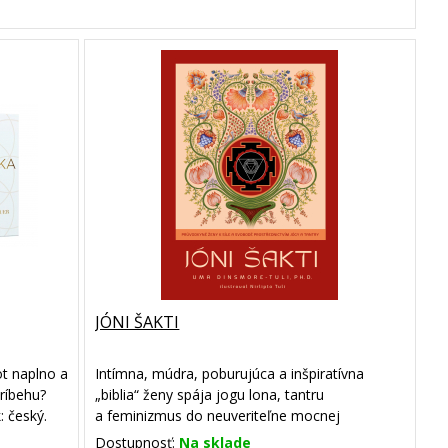
JÓNI ŠAKTI
ot naplno a
Intímna, múdra, poburujúca a inšpiratívna
ríbehu?
„biblia“ ženy spája jogu lona, tantru
 český.
a feminizmus do neuveriteľne mocnej
kombinácie. Jej britská autorka Uma Dinsmore
Dostupnosť:
Na sklade