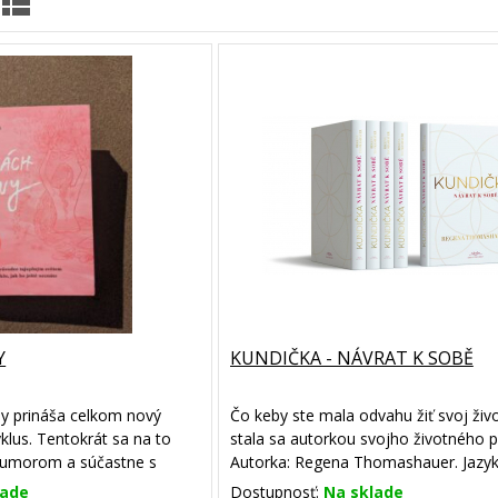
Y
KUNDIČKA - NÁVRAT K SOBĚ
ny prináša celkom nový
Čo keby ste mala odvahu žiť svoj živ
klus. Tentokrát sa na to
stala sa autorkou svojho životného p
humorom a súčastne s
Autorka: Regena Thomashauer. Jazyk:
 nehou. Ženský cyklus nie
Počet strán: 254
lade
Dostupnosť:
Na sklade