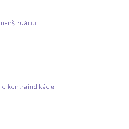
ú menštruáciu
ho kontraindikácie