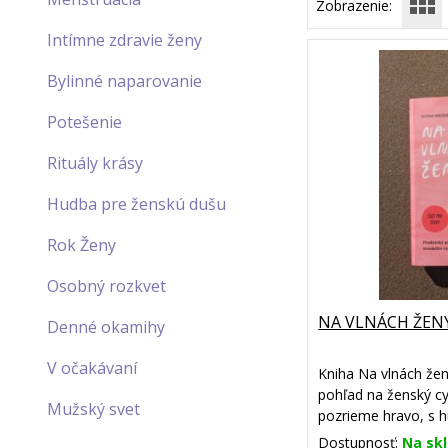
Zobrazenie:
Intímne zdravie ženy
Bylinné naparovanie
Potešenie
Rituály krásy
Hudba pre ženskú dušu
Rok Ženy
Osobný rozkvet
NA VLNÁCH ŽEN
Denné okamihy
V očakávaní
Kniha Na vlnách že
pohľad na ženský cy
Mužský svet
pozrieme hravo, s 
veľkým rešpektom a
Dostupnosť:
Na sk