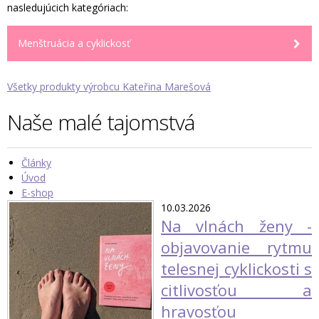
nasledujúcich kategóriach:
Menštruácia a cyklickosť
Všetky produkty výrobcu Kateřina Marešová
Naše malé tajomstvá
Články
Úvod
E-shop
10.03.2026
Na vlnách ženy -
objavovanie rytmu
telesnej cyklickosti s
citlivosťou a
hravosťou