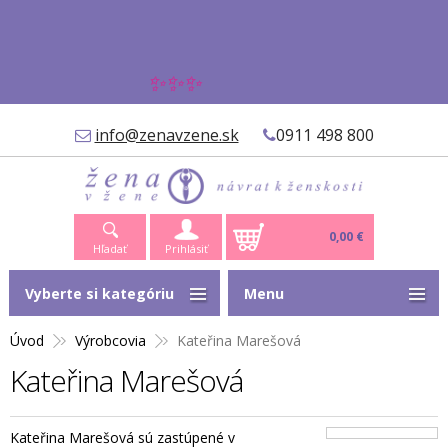
✨✨✨
info@zenavzene.sk
0911 498 800
0,00 €
Hľadať
Prihlásiť
Vyberte si kategóriu
Menu
Úvod
Výrobcovia
Kateřina Marešová
Kateřina Marešová
Kateřina Marešová sú zastúpené v