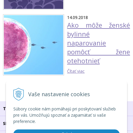
14.09.2018
Ako môže ženské
bylinné
naparovanie
pomôcť žene
otehotnieť
Čítať viac
1
2
3
Vaše nastavenie cookies
TU NÁS NÁJDEŠ
Súbory cookie nám pomáhajú pri poskytovaní služieb
pre vás. Umožňujú spoznať a zapamätať si vaše
preferencie.
SPOJ SA S NAMI