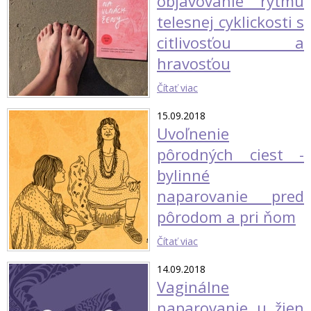
objavovanie rytmu
telesnej cyklickosti s
citlivosťou a
hravosťou
Čítať viac
15.09.2018
Uvoľnenie
pôrodných ciest -
bylinné
naparovanie pred
pôrodom a pri ňom
Čítať viac
14.09.2018
Vaginálne
naparovanie u žien