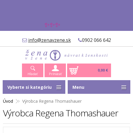
✨✨✨
info@zenavzene.sk
0902 066 642
0,00 €
Hľadať
Prihlásiť
Vyberte si kategóriu
Menu
Úvod
Výrobca Regena Thomashauer
Výrobca Regena Thomashauer