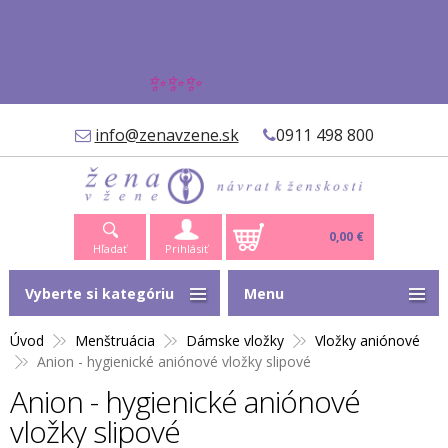
✨✨✨
info@zenavzene.sk
0911 498 800
0,00 €
Hľadať
Prihlásiť
Vyberte si kategóriu
Menu
Úvod
Menštruácia
Dámske vložky
Vložky aniónové
Anion - hygienické aniónové vložky slipové
Anion - hygienické aniónové
vložky slipové