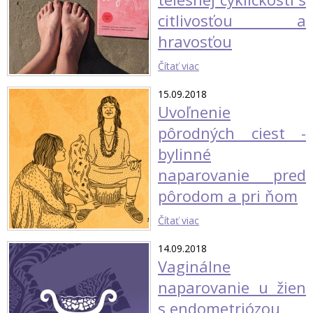
citlivosťou a
hravosťou
Čítať viac
15.09.2018
Uvoľnenie
pôrodných ciest -
bylinné
naparovanie pred
pôrodom a pri ňom
Čítať viac
14.09.2018
Vaginálne
naparovanie u žien
s endometriózou