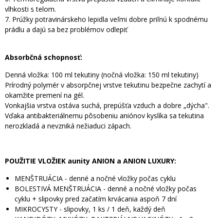
vlhkosti s telom.
7. Prúžky potravinárskeho lepidla veľmi dobre priľnú k spodnému
prádlu a dajú sa bez problémov odlepiť
Absorbčná schopnosť:
Denná vložka: 100 ml tekutiny (nočná vložka: 150 ml tekutiny)
Prírodný polymér v absorpčnej vrstve tekutinu bezpečne zachytí a
okamžite premení na gél.
Vonkajšia vrstva ostáva suchá, prepúšťa vzduch a dobre „dýcha".
Vďaka antibakteriálnemu pôsobeniu aniónov kyslíka sa tekutina
nerozkladá a nevzniká nežiaduci zápach.
POUŽITIE VLOŽIEK aunity ANION a ANION LUXURY:
MENŠTRUÁCIA - denné a nočné vložky počas cyklu
BOLESTIVÁ MENŠTRUÁCIA - denné a nočné vložky počas
cyklu + slipovky pred začatím krvácania aspoň 7 dní
MIKROCYSTY - slipovky, 1 ks / 1 deň, každý deň