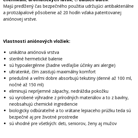
Majú predlžený čas bezpečného použitia udržujúci antibakteriálne
a protizápalové pôsobenie až 20 hodín vďaka patentovanej
aniónovej vrstve.
Vlastnosti aniónových vložiek:
unikátna aniónová vrstva
sterilné hermetické balenie
sú hypoalergénne (žiadne vedľajšie účinky ani alergie)
ultratenké, čím zaisťujú maximálny komfort
priedušné a veľmi dobre absorbujú tekutiny (denné až 100 ml,
nočné až 150 ml)
eliminujú nepríjemné zápachy, nedráždia pokožku
sú vyrobené výhradne z prírodných materiálov a to z bavlny,
neobsahujú chemické ingrediencie
biologicky odbúrateľné a to vrátane lepiaceho prúžku teda sú
bezpečné aj pre životné prostredie
sú vhodné pre všetkých: deti, seniorov, ženy aj mužov