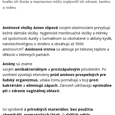
kvalitu ich života a nepriaznivo môžu ovplyvniťť ich zdravie, kariéru
a rodinu.
Aniónové vložky Anion slipové
svojimi vlastnosťami prevyšujú
bežné dámske vložky. Hygienické menštruačné vložky a intímky
od spoločnosti Aunity s turmalínom sú obohatené o aktívny kyslík,
nanotechnológiou o striebro a obsahujú až 9500
aniónov/cm³.
Aniónová vrstva
sa aktivuje pri telesnej teplote a
vlhkosti v intímnych partiách.
Anióny
sú známe
svojím
antibakteriálnym
a
protizápalovým
pôsobením. Po
uvoľnení vysielajú intenzívny
prúd aniónov prospešných pre
ľudský organizmus
, vďaka čomu pomáhajú v boji
proti
baktériám
a
eliminujú zápach.
Zároveň udržiavajú
optimálne
pH
a
zdravie vaginálnej oblasti
.
Sú vyrobené
z prírodných materiálov
,
bez použitia
chemikálií
,
aromatických látok
, či
ďalších aditív
.