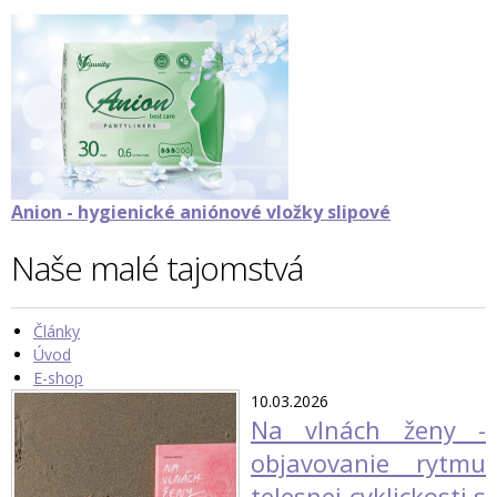
Anion - hygienické aniónové vložky slipové
Naše malé tajomstvá
Články
Úvod
E-shop
10.03.2026
Na vlnách ženy -
objavovanie rytmu
telesnej cyklickosti s