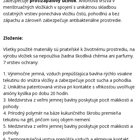
zabezpečuje
protizápalový účinok
. Aniónová vrstva v
menštruačných vložkách v spojení s unikátnou skladbou
ostatných vrstiev ponecháva vložku čistú, pohodlnú a bez
zápachu a zároveň zabezpečuje antibakteriálne prostredie.
Zloženie:
Všetky použité materiály sú priateľské k životnému prostrediu, na
výrobu vložiek sa nepoužíva žiadna škodlivá chémia ani parfumy.
7 vrstiev ochrany:
1. Výnimočne jemná, vzduch prepúšťajúca bavlna rýchlo vsiakne
tekutinu do vnútra vložky a zabezpečuje pocit sucha a pohodlia.
2. Unikátna patentovaná vrstva pri kontakte s vlhkosťou uvoľňuje
anióny kyslíka po dobu 20 hodín.
3. Medzivrstva z veľmi jemnej bavlny poskytuje pocit mäkkosti a
pohody.
4. Prírodný polymér na báze kukuričného škrobu premieňa
tekutinu na gél, pričom svoj objem nemení.
5. Medzivrstva z veľmi jemnej bavlny poskytuje pocit mäkkosti a
pohody.
6. Termoregulačná vrstva prepúšťa vzduch a eliminuje kontakt