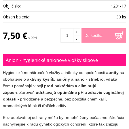
Obj. čislo:
1201-17
Obsah balenia:
30 ks
+
7,50 €
Do košíka
s DPH
-
Anion - hygienické aniónové vložky slipové
Hygienické menštruačné vložky a intímky od spoločnosti
aunity
sú
obohatené o
aktívny kyslík, anióny a nano - striebro
, vďaka
čomu pomáhajú v boji
proti baktériám a eliminujú
zápach
. Zároveň
udržiavajú optimálne pH a zdravie vaginálnej
oblasti
- prirodzene a bezpečne, bez použitia chemikálií,
aromatických látok či ďalších aditív.
Bez adekvátnej ochrany môžu byť mnohé ženy počas menštruácie
náchylnejšie k radu gynekologických ochorení, ktoré tak znižujú