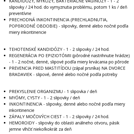
KANDIDÓZY, MYKÓZY, BAKTERIÁLNE VAGINÓZY - 1 - 2
slipovky / 24 hod. do vymyznutia problému, potom 1 ks / deň
preventívne
PRECHODNÁ INKONTINENCIA (PRECHLADNUTIA,
POPôRODNÉ OBDOBIE) - slipovky, denné alebo nočné podľa
miery inkontinencie
TEHOTENSKÉ KANDIDÓZY - 1 - 2 slipovky / 24 hod.
REGENERÁCIA PO EPIZIOTÓMII (pôrodné nastrihnutie hrádze)
- 1 - 2 nočné, denné, slipové podľa miery krvácania po pôrode
PREVENCIA PRED MASTITÍDOU (zápal prsníka) NA DVORCE
BRADAVIEK - slipové, denné alebo nočné podľa potreby
PREKYSLENIE ORGANIZMU - 1 slipovka / deň
MYÓMY, CYSTY - 1 - 2 slipovky / deň
INKONTINENCIA - slipovky, denné alebo nočné podľa miery
inkontinencie
ZÁPALY MOČOVÝCH CIEST - 1 - 2 slipovky / 24 hod.
HEMOROIDY - slipovky do oblasti análneho otvoru, pásik
jemne vlhčiť niekoľkokrát za deň