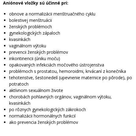
Aniónové vložky sú účinné pri:
obnove a normalizácii menštruačného cyklu
bolestivej menštruácii
ženských problémoch
gynekologických zápaloch
kvasinkách
vaginálnom výtoku
prevencii ženských problémov
inkontinencii (úniku moču)
opakovaných infekciách močového ústrojenstva
problémoch s prostatou, hemoroidmi, krvácaní z konečníka
tehotenstve, šestonedelí (upevnenie maternice po pôrode), po
potratoch
aktívnom sexuálnom živote
chorobách pohlavných orgánov, vaginálnom výtoku,
kvasinkách
po rôznych gynekologických zákrokoch
normalizácii hormonálnych funkcií
ako prevencia ženských problémov