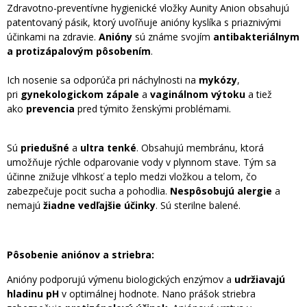
Zdravotno-preventívne hygienické vložky Aunity Anion obsahujú
patentovaný pásik, ktorý uvoľňuje anióny kyslíka s priaznivými
účinkami na zdravie.
Anióny
sú známe svojím
antibakteriálnym
a protizápalovým pôsobením
.
Ich nosenie sa odporúča pri náchylnosti na
mykózy
,
pri
gynekologickom zápale
a
vaginálnom výtoku
a tiež
ako
prevencia
pred týmito ženskými problémami.
Sú
priedušné
a
ultra tenké
. Obsahujú membránu, ktorá
umožňuje rýchle odparovanie vody v plynnom stave. Tým sa
účinne znižuje vlhkosť a teplo medzi vložkou a telom, čo
zabezpečuje pocit sucha a pohodlia.
Nespôsobujú alergie
a
nemajú
žiadne vedľajšie účinky
. Sú sterilne balené.
Pôsobenie aniónov a striebra:
Anióny podporujú výmenu biologických enzýmov a
udržiavajú
hladinu pH
v optimálnej hodnote. Nano prášok striebra