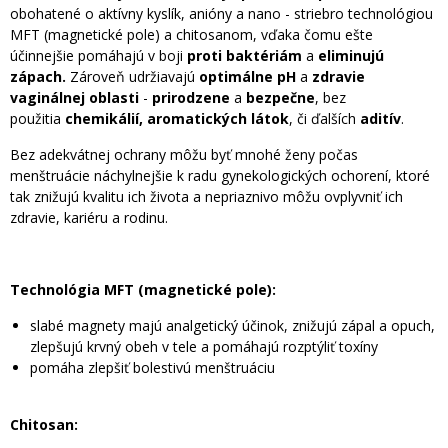
obohatené o aktívny kyslík, anióny a nano - striebro technológiou
MFT (magnetické pole) a chitosanom, vďaka čomu ešte
účinnejšie pomáhajú v boji
proti baktériám
a
eliminujú
zápach.
Zároveň udržiavajú
optimálne pH
a
zdravie
vaginálnej oblasti
-
prirodzene
a
bezpečne
, bez
použitia
chemikálií,
aromatických látok
, či ďalších
aditív
.
Bez adekvátnej ochrany môžu byť mnohé ženy počas
menštruácie náchylnejšie k radu gynekologických ochorení, ktoré
tak znižujú kvalitu ich života a nepriaznivo môžu ovplyvniť ich
zdravie, kariéru a rodinu.
Technológia MFT (magnetické pole):
slabé magnety majú analgetický účinok, znižujú zápal a opuch,
zlepšujú krvný obeh v tele a pomáhajú rozptýliť toxíny
pomáha zlepšiť bolestivú menštruáciu
Chitosan: