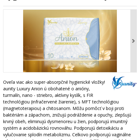
Oveľa viac ako super-absorpčné hygienické vložky!
aunity Luxury Anion ú obohatené o anióny,
turmalín, nano - striebro, aktívny kyslík, s FIR
technológiou (infračervené žiarenie), s MFT technológiou
(magnetoterapiou) a chitosanom. Môžu pomôcť v boji proti
baktériám a zápachom, znižujú podráždenie a opuchy, zlepšujú
krvný obeh, eliminujú dysmenoreu u žien, podporujú imunitný
systém a acidobázickú rovnováhu. Podporujú detoxikáciu a
vylučovanie splodín metabolizmu. Celkovo podporujú vaginálne