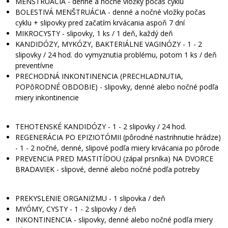
MENŠTRUÁCIA - denné a nočné vložky počas cyklu
BOLESTIVÁ MENŠTRUÁCIA - denné a nočné vložky počas
cyklu + slipovky pred začatím krvácania aspoň 7 dní
MIKROCYSTY - slipovky, 1 ks / 1 deň, každý deň
KANDIDÓZY, MYKÓZY, BAKTERIÁLNE VAGINÓZY - 1 - 2
slipovky / 24 hod. do vymyznutia problému, potom 1 ks / deň
preventívne
PRECHODNÁ INKONTINENCIA (PRECHLADNUTIA,
POPôRODNÉ OBDOBIE) - slipovky, denné alebo nočné podľa
miery inkontinencie
TEHOTENSKÉ KANDIDÓZY - 1 - 2 slipovky / 24 hod.
REGENERÁCIA PO EPIZIOTÓMII (pôrodné nastrihnutie hrádze)
- 1 - 2 nočné, denné, slipové podľa miery krvácania po pôrode
PREVENCIA PRED MASTITÍDOU (zápal prsníka) NA DVORCE
BRADAVIEK - slipové, denné alebo nočné podľa potreby
PREKYSLENIE ORGANIZMU - 1 slipovka / deň
MYÓMY, CYSTY - 1 - 2 slipovky / deň
INKONTINENCIA - slipovky, denné alebo nočné podľa miery