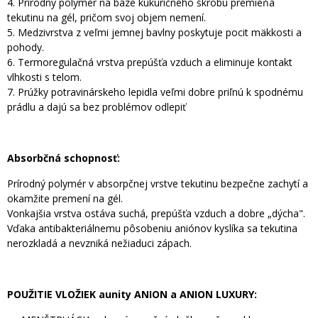
4. Prírodný polymér na báze kukuričného škrobu premieňa
tekutinu na gél, pričom svoj objem nemení.
5. Medzivrstva z veľmi jemnej bavlny poskytuje pocit mäkkosti a
pohody.
6. Termoregulačná vrstva prepúšťa vzduch a eliminuje kontakt
vlhkosti s telom.
7. Prúžky potravinárskeho lepidla veľmi dobre priľnú k spodnému
prádlu a dajú sa bez problémov odlepiť
Absorbčná schopnosť:
Prírodný polymér v absorpčnej vrstve tekutinu bezpečne zachytí a
okamžite premení na gél.
Vonkajšia vrstva ostáva suchá, prepúšťa vzduch a dobre „dýcha".
Vďaka antibakteriálnemu pôsobeniu aniónov kyslíka sa tekutina
nerozkladá a nevzniká nežiaduci zápach.
POUŽITIE VLOŽIEK aunity ANION a ANION LUXURY: