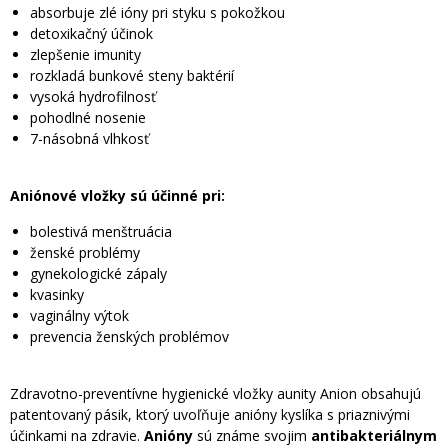
absorbuje zlé ióny pri styku s pokožkou
detoxikačný účinok
zlepšenie imunity
rozkladá bunkové steny baktérií
vysoká hydrofilnosť
pohodlné nosenie
7-násobná vlhkosť
Aniónové vložky sú účinné pri:
bolestivá menštruácia
ženské problémy
gynekologické zápaly
kvasinky
vaginálny výtok
prevencia ženských problémov
Zdravotno-preventívne hygienické vložky aunity Anion obsahujú
patentovaný pásik, ktorý uvoľňuje anióny kyslíka s priaznivými
účinkami na zdravie.
Anióny
sú známe svojim
antibakteriálnym