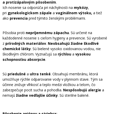
a protizápalovým pôsobením
.
Ich nosenie sa odporúča pri náchylnosti na
mykózy
,
pri
gynekologickom zápale
a
vaginálnom výtoku,
a tiež
ako
prevencia
pred týmito ženskými problémami.
Pôsobia proti
nepríjemnému zápachu
. Sú určené na
každodenné nosenie s cieľom hygieny a prevencie. Sú vyrobené
z
prírodných materiálov
.
Neobsahujú žiadne škodlivé
chemické látky
. Sú bielené vysoko oxidovanou vodou, nie
škodlivým chlórom. Vyznačujú sa
rýchlou
a
vysokou
schopnosťou absorpcie
.
Sú
priedušné
a
ultra tenké
. Obsahujú membránu, ktorá
umožňuje rýchle odparovanie vody v plynnom stave. Tým sa
účinne znižuje vlhkosť a teplo medzi vložkou a telom, čo
zabezpečuje pocit sucha a pohodlia.
Nespôsobujú alergie
a
nemajú
žiadne vedľajšie účinky
. Sú sterilne balené.
Pôsobenie aniónov a striebra: