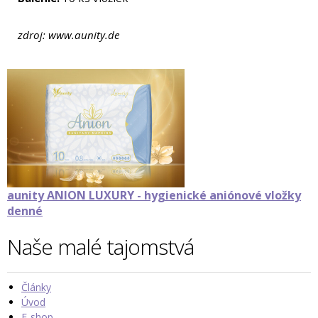
zdroj: www.aunity.de
aunity ANION LUXURY - hygienické aniónové vložky
denné
Naše malé tajomstvá
Články
Úvod
E-shop