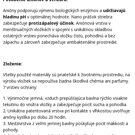
Anióny podporujú výmenu biologických enzýmov a
udržiavajú
hladinu pH
v optimálnej hodnote. Nano prášok striebra
zabezpečuje
protizápalový účinok
. Aniónová vrstva v
menštruačných vložkách v spojení s unikátnou skladbou
ostatných vrstiev ponecháva vložku čistú, pohodlnú a bez
zápachu a zároveň zabezpečuje antibakteriálne prostredie.
Zloženie:
Všetky použité materiály sú priateľské k životnému prostrediu, na
výrobu vložiek sa nepoužíva žiadna škodlivá chémia ani parfumy.
7 vrstiev ochrany:
1. Výnimočne jemná, vzduch prepúšťajúca bavlna rýchlo vsiakne
tekutinu do vnútra vložky a zabezpečuje pocit sucha a pohodlia.
2. Unikátna patentovaná vrstva pri kontakte s vlhkosťou uvoľňuje
anióny kyslíka po dobu 20 hodín.
3. Medzivrstva z veľmi jemnej bavlny poskytuje pocit mäkkosti a
pohody.