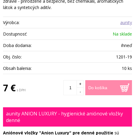
zdravie - prirodzene a bezpečne, bez chemikálií, aromatických
látok a synteticých aditív.
Výrobca:
aunity
Dostupnosť:
Na sklade
Doba dodania:
ihneď
Obj. čislo:
1201-19
Obsah balenia:
10 ks
+
7 €
Do košíka
s DPH
-
aunity ANION LUXURY - hygienické aniónové vložky
denné
Aniónové vložky "Anion Luxury" pre denné použitie
sú