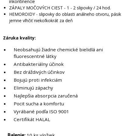
inkontinencie
ZÁPALY MOČOVÝCH CIEST - 1 - 2 slipovky / 24 hod.
HEMOROIDY - slipovky do oblasti análneho otvoru, pásik
jemne vlhčiť niekoľkokrát za deň
Záruka kvality:
Neobsahujú žiadne chemické bielidlá ani
fluorescentné látky
Antibakteriálny
účinok
Bez dráždivých účinkov
Bojujú proti infekciám
Eliminujú zápachy
Najlepšia absorpcia zaručená
Pocit sucha a komfortu
Vyrábané podľa ISO 9001
Certifikát HALAL
Balenie:
10 ks vložiek