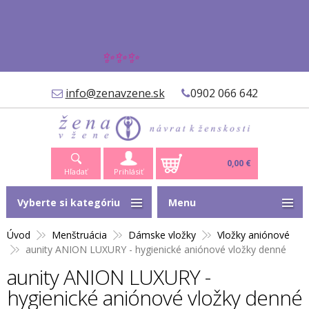
✨✨✨
info@zenavzene.sk
0902 066 642
0,00 €
Hľadať
Prihlásiť
Vyberte si kategóriu
Menu
Úvod
Menštruácia
Dámske vložky
Vložky aniónové
aunity ANION LUXURY - hygienické aniónové vložky denné
aunity ANION LUXURY -
hygienické aniónové vložky denné