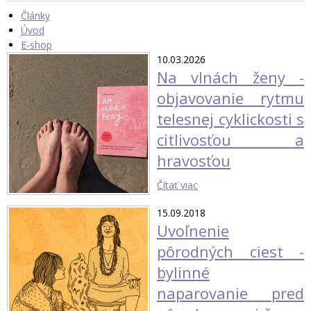
Články
Úvod
E-shop
10.03.2026
Na vlnách ženy -
objavovanie rytmu
telesnej cyklickosti s
citlivosťou a
hravosťou
Čítať viac
15.09.2018
Uvoľnenie
pôrodných ciest -
bylinné
naparovanie pred