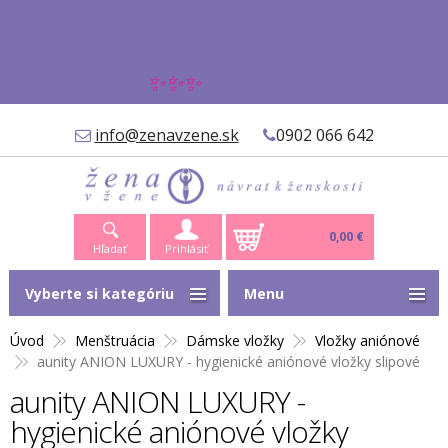
✨✨✨
info@zenavzene.sk
0902 066 642
0,00 €
Hľadať
Prihlásiť
Vyberte si kategóriu
Menu
Úvod
Menštruácia
Dámske vložky
Vložky aniónové
aunity ANION LUXURY - hygienické aniónové vložky slipové
aunity ANION LUXURY -
hygienické aniónové vložky