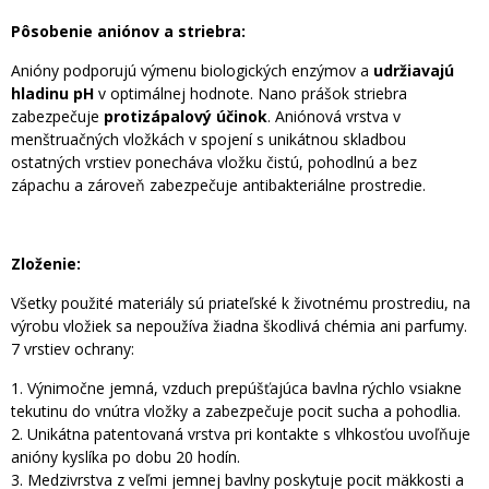
Pôsobenie aniónov a striebra:
Anióny podporujú výmenu biologických enzýmov a
udržiavajú
hladinu pH
v optimálnej hodnote. Nano prášok striebra
zabezpečuje
protizápalový účinok
. Aniónová vrstva v
menštruačných vložkách v spojení s unikátnou skladbou
ostatných vrstiev ponecháva vložku čistú, pohodlnú a bez
zápachu a zároveň zabezpečuje antibakteriálne prostredie.
Zloženie:
Všetky použité materiály sú priateľské k životnému prostrediu, na
výrobu vložiek sa nepoužíva žiadna škodlivá chémia ani parfumy.
7 vrstiev ochrany:
1. Výnimočne jemná, vzduch prepúšťajúca bavlna rýchlo vsiakne
tekutinu do vnútra vložky a zabezpečuje pocit sucha a pohodlia.
2. Unikátna patentovaná vrstva pri kontakte s vlhkosťou uvoľňuje
anióny kyslíka po dobu 20 hodín.
3. Medzivrstva z veľmi jemnej bavlny poskytuje pocit mäkkosti a