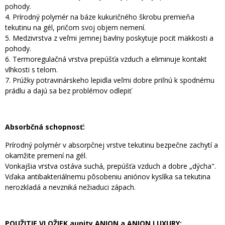
pohody.
4. Prírodný polymér na báze kukuričného škrobu premieňa
tekutinu na gél, pričom svoj objem nemení.
5. Medzivrstva z veľmi jemnej bavlny poskytuje pocit mäkkosti a
pohody.
6. Termoregulačná vrstva prepúšťa vzduch a eliminuje kontakt
vlhkosti s telom.
7. Prúžky potravinárskeho lepidla veľmi dobre priľnú k spodnému
prádlu a dajú sa bez problémov odlepiť
Absorbčná schopnosť:
Prírodný polymér v absorpčnej vrstve tekutinu bezpečne zachytí a
okamžite premení na gél.
Vonkajšia vrstva ostáva suchá, prepúšťa vzduch a dobre „dýcha".
Vďaka antibakteriálnemu pôsobeniu aniónov kyslíka sa tekutina
nerozkladá a nevzniká nežiaduci zápach.
POUŽITIE VLOŽIEK aunity ANION a ANION LUXURY: