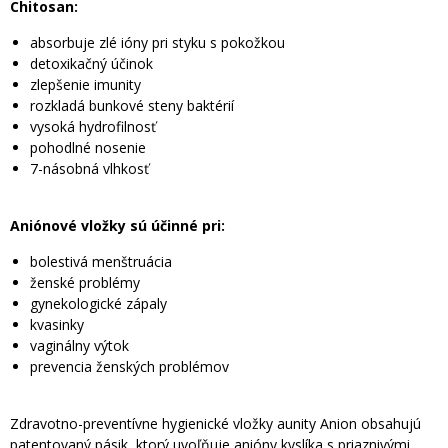
Chitosan:
absorbuje zlé ióny pri styku s pokožkou
detoxikačný účinok
zlepšenie imunity
rozkladá bunkové steny baktérií
vysoká hydrofilnosť
pohodlné nosenie
7-násobná vlhkosť
Aniónové vložky sú účinné pri:
bolestivá menštruácia
ženské problémy
gynekologické zápaly
kvasinky
vaginálny výtok
prevencia ženských problémov
Zdravotno-preventívne hygienické vložky aunity Anion obsahujú
patentovaný pásik, ktorý uvoľňuje anióny kyslíka s priaznivými