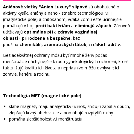
Aniónové vložky "Anion Luxury" slipové
sú obohatené o
aktívny kyslík, anióny a nano - striebro technológiou MFT
(magnetické pole) a chitosanom, vďaka čomu ešte účinnejšie
pomáhajú v boji
proti baktériám
a
eliminujú zápach.
Zároveň
udržiavajú
optimálne pH
a
zdravie vaginálnej
oblasti
-
prirodzene
a
bezpečne
, bez
použitia
chemikálií,
aromatických látok
, či ďalších
aditív
.
Bez adekvátnej ochrany môžu byť mnohé ženy počas
menštruácie náchylnejšie k radu gynekologických ochorení, ktoré
tak znižujú kvalitu ich života a nepriaznivo môžu ovplyvniť ich
zdravie, kariéru a rodinu.
Technológia MFT (magnetické pole):
slabé magnety majú analgetický účinok, znižujú zápal a opuch,
zlepšujú krvný obeh v tele a pomáhajú rozptýliť toxíny
pomáha zlepšiť bolestivú menštruáciu