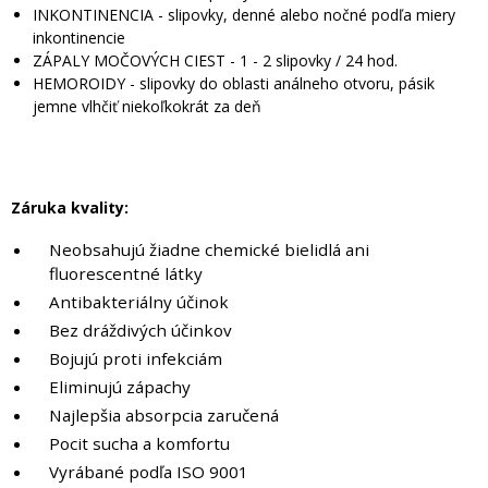
INKONTINENCIA - slipovky, denné alebo nočné podľa miery
inkontinencie
ZÁPALY MOČOVÝCH CIEST - 1 - 2 slipovky / 24 hod.
HEMOROIDY - slipovky do oblasti análneho otvoru, pásik
jemne vlhčiť niekoľkokrát za deň
Záruka kvality:
Neobsahujú žiadne chemické bielidlá ani
fluorescentné látky
Antibakteriálny
účinok
Bez dráždivých účinkov
Bojujú proti infekciám
Eliminujú zápachy
Najlepšia absorpcia zaručená
Pocit sucha a komfortu
Vyrábané podľa ISO 9001