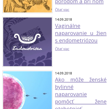
pôrodom a pri ňom
Čítať viac
14.09.2018
Vaginálne
naparovanie u žien
s endometriózou
Čítať viac
14.09.2018
Ako môže ženské
bylinné
naparovanie
pomôcť žene
otehotnieť