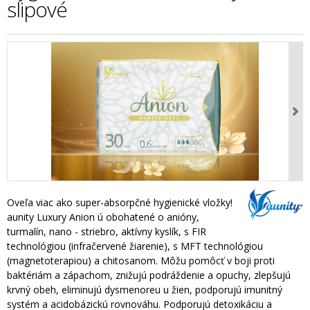
slipové
Oveľa viac ako super-absorpčné hygienické vložky!
aunity Luxury Anion ú obohatené o anióny,
turmalín, nano - striebro, aktívny kyslík, s FIR
technológiou (infračervené žiarenie), s MFT technológiou
(magnetoterapiou) a chitosanom. Môžu pomôcť v boji proti
baktériám a zápachom, znižujú podráždenie a opuchy, zlepšujú
krvný obeh, eliminujú dysmenoreu u žien, podporujú imunitný
systém a acidobázickú rovnováhu. Podporujú detoxikáciu a