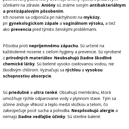
účinkami na zdravie.
Anióny
sú známe svojim
antibakteriálnym
a protizápalovým pôsobením
.
Ich nosenie sa odporúča pri náchylnosti na
mykózy
,
pri
gynekologickom zápale
a
vaginálnom výtoku,
a tiež
ako
prevencia
pred týmito ženskými problémami.
Pôsobia proti
nepríjemnému zápachu
. Sú určené na
každodenné nosenie s cieľom hygieny a prevencie. Sú vyrobené
z
prírodných materiálov
.
Neobsahujú žiadne škodlivé
chemické látky
. Sú bielené vysoko oxidovanou vodou, nie
škodlivým chlórom. Vyznačujú sa
rýchlou
a
vysokou
schopnosťou absorpcie
.
Sú
priedušné
a
ultra tenké
. Obsahujú membránu, ktorá
umožňuje rýchle odparovanie vody v plynnom stave. Tým sa
účinne znižuje vlhkosť a teplo medzi vložkou a telom, čo
zabezpečuje pocit sucha a pohodlia.
Nespôsobujú alergie
a
nemajú
žiadne vedľajšie účinky
. Sú sterilne balené.