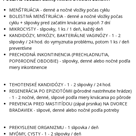
MENŠTRUÁCIA - denné a nočné vložky počas cyklu
BOLESTIVÁ MENŠTRUÁCIA - denné a nočné vložky počas
cyklu + slipovky pred začatím krvácania aspoň 7 dní
MIKROCYSTY - slipovky, 1 ks / 1 deň, každý deň
KANDIDÓZY, MYKÓZY, BAKTERIÁLNE VAGINÓZY - 1 - 2
slipovky / 24 hod. do vymyznutia problému, potom 1 ks / deň
preventívne
PRECHODNÁ INKONTINENCIA (PRECHLADNUTIA,
POPôRODNÉ OBDOBIE) - slipovky, denné alebo nočné podľa
miery inkontinencie
TEHOTENSKÉ KANDIDÓZY - 1 - 2 slipovky / 24 hod.
REGENERÁCIA PO EPIZIOTÓMII (pôrodné nastrihnutie hrádze)
- 1 - 2 nočné, denné, slipové podľa miery krvácania po pôrode
PREVENCIA PRED MASTITÍDOU (zápal prsníka) NA DVORCE
BRADAVIEK - slipové, denné alebo nočné podľa potreby
PREKYSLENIE ORGANIZMU - 1 slipovka / deň
MYÓMY, CYSTY - 1 - 2 slipovky / deň