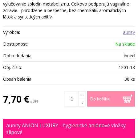
vylučovanie splodín metabolizmu. Celkovo podporujú vaginálne
zdravie - prirodzene a bezpečne, bez chemikálií, aromatických
látok a synteticých aditív.
Výrobca:
aunity
Dostupnosť:
Na sklade
Doba dodania:
ihneď
Obj. čislo:
1201-18
Obsah balenia:
30 ks
+
7,70 €
Do košíka
s DPH
-
aunity ANION LUXURY - hygienické aniónové vložky
slipové