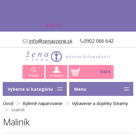
✨✨✨
info@zenavzene.sk
0902 066 642
0,00 €
Hľadať
Prihlásiť
Vyberte si kategóriu
Menu
Úvod
Bylinné naparovanie
Vybavenie a doplnky Steamy
Maliník
Maliník