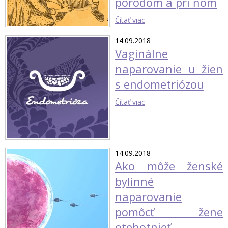
pôrodom a pri ňom
Čítať viac
14.09.2018
Vaginálne
naparovanie u žien
s endometriózou
Čítať viac
14.09.2018
Ako môže ženské
bylinné
naparovanie
pomôcť žene
otehotnieť