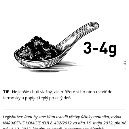
TIP:
Nejlepšie chutí vlažný, ale môžete si ho ráno uvariť do
termosky a popíjať teplý po celý deň.
Legislativa: Radi by sme Vám uviedli všetky účinky maliníka, avšak
NARIADENIE KOMISIE (EU) č. 432/2012 zo dňa 16. mája 2012, platné
od 14.12. 2012, ktorým sa zriaďuje zoznam schválených