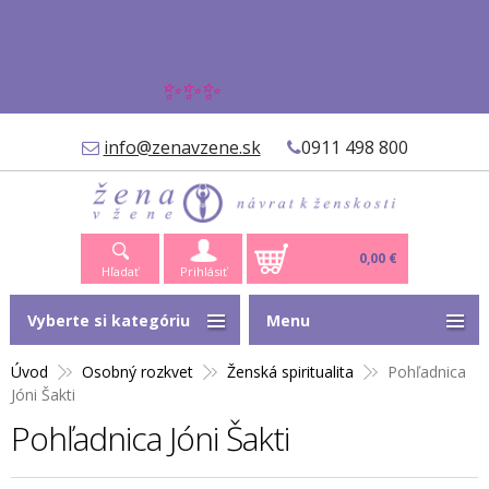
✨✨✨
info@zenavzene.sk
0911 498 800
0,00 €
Hľadať
Prihlásiť
Vyberte si kategóriu
Menu
Úvod
Osobný rozkvet
Ženská spiritualita
Pohľadnica
Jóni Šakti
Pohľadnica Jóni Šakti