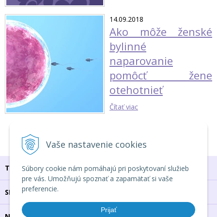
14.09.2018
Ako môže ženské
bylinné
naparovanie
pomôcť žene
otehotnieť
Čítať viac
1
2
3
Vaše nastavenie cookies
TU NÁS NÁJDEŠ
Súbory cookie nám pomáhajú pri poskytovaní služieb
pre vás. Umožňujú spoznať a zapamätať si vaše
preferencie.
SPOJ SA S NAMI
Prijať
NAŠE PODMIENKY & INFO