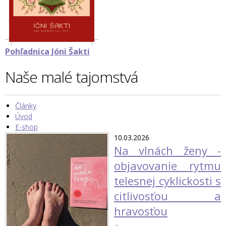
Pohľadnica Jóni Šakti
Naše malé tajomstvá
Články
Úvod
E-shop
10.03.2026
Na vlnách ženy -
objavovanie rytmu
telesnej cyklickosti s
citlivosťou a
hravosťou