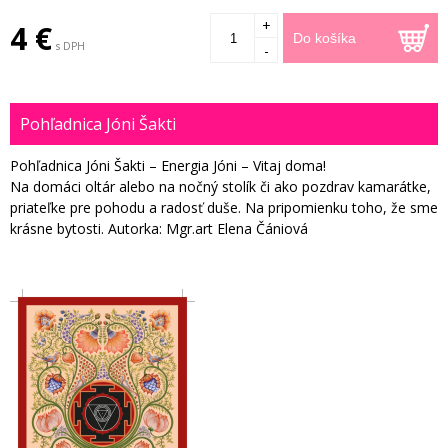
+
4 €
Do košíka
s DPH
-
Pohľadnica Jóni Šakti
Pohľadnica Jóni Šakti – Energia Jóni – Vitaj doma!
Na domáci oltár alebo na nočný stolík či ako pozdrav kamarátke,
priateľke pre pohodu a radosť duše. Na pripomienku toho, že sme
krásne bytosti. Autorka: Mgr.art Elena Čániová