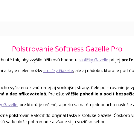
Polstrovanie Softness Gazelle Pro
rhnuté tak, aby zvýšilo úžitkovú hodnotu
stoličky Gazelle
pri jej
profe
i a kryje nielen nôžky
stoličky Gazelle
, ale aj nádobu, ktorá je pod ň
ucho vyčistená z vnútornej aj vonkajšej strany. Celé polstrovanie je
v
á a dezinfikovateľná
. Pre ešte
väčšie pohodlie a pocit bezpeči
ky Gazelle
, pre ktorú je určené, a preto sa na ňu jednoducho navlečie a
žné polstrovanie vložiť do originál tašky k stoličke Gazelle. Čoskor
elú sadu uložiť pohromade a všade si ju voziť so sebou.