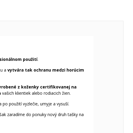
sionálnom použití
.
ou a
vytvára tak ochranu medzi horúcim
yrobené z koženky certifikovanej na
a
vašich klientiek alebo rodiacich žien.
 po použití vyzlečie, umyje a vysuší.
o však zaradíme do ponuky nový druh tašky na