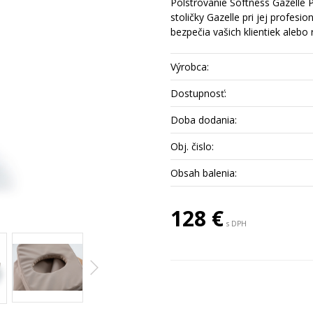
Polstrovanie Softness Gazelle P
stoličky Gazelle pri jej profesi
bezpečia vašich klientiek alebo 
Výrobca:
Dostupnosť:
Doba dodania:
Obj. čislo:
Obsah balenia:
128 €
s DPH