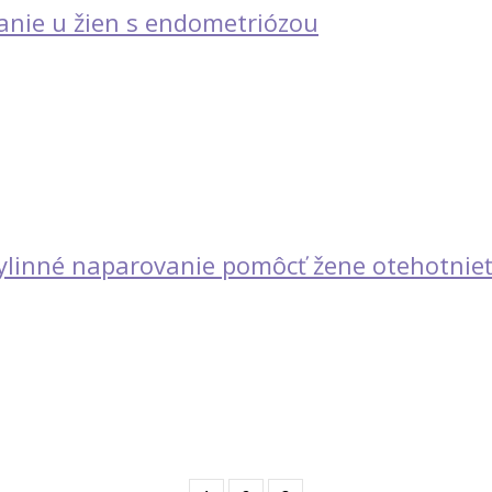
anie u žien s endometriózou
ylinné naparovanie pomôcť žene otehotnie