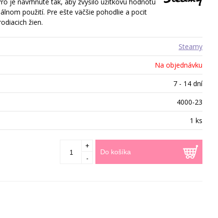
ro je navrhnuté tak, aby zvýšilo úžitkovú hodnotu
onálnom použití. Pre ešte väčšie pohodlie a pocit
rodiacich žien.
Steamy
Na objednávku
7 - 14 dní
4000-23
1 ks
+
Do košíka
-