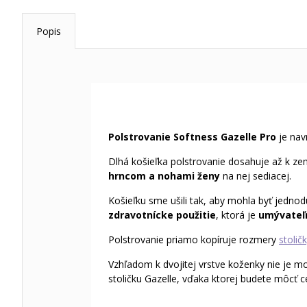
Popis
Polstrovanie Softness Gazelle Pro
je nav
Dlhá košieľka polstrovanie dosahuje až k zem
hrncom a nohami ženy
na nej sediacej.
Košieľku sme ušili tak, aby mohla byť jednod
zdravotnícke použitie
, ktorá je
umývateľn
Polstrovanie priamo kopíruje rozmery
stolič
Vzhľadom k dvojitej vrstve koženky nie je mo
stoličku Gazelle, vďaka ktorej budete môcť c