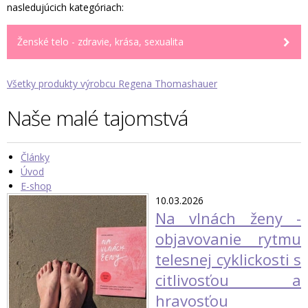
nasledujúcich kategóriach:
Ženské telo - zdravie, krása, sexualita
Všetky produkty výrobcu Regena Thomashauer
Naše malé tajomstvá
Články
Úvod
E-shop
10.03.2026
Na vlnách ženy -
objavovanie rytmu
telesnej cyklickosti s
citlivosťou a
hravosťou