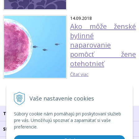
14.09.2018
Ako môže ženské
bylinné
naparovanie
pomôcť žene
otehotnieť
Čítať viac
1
2
3
Vaše nastavenie cookies
TU NÁS NÁJDEŠ
Súbory cookie nám pomáhajú pri poskytovaní služieb
pre vás. Umožňujú spoznať a zapamätať si vaše
preferencie.
SPOJ SA S NAMI