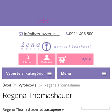
✨✨✨
info@zenavzene.sk
0911 498 800
0,00 €
Hľadať
Prihlásiť
Vyberte si kategóriu
Menu
Úvod
Výrobcovia
Regena Thomashauer
Regena Thomashauer
Regena Thomashauer sú zastúpené v