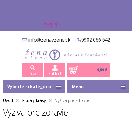
✨✨✨
info@zenavzene.sk
0902 066 642
0,00 €
Hľadať
Prihlásiť
Vyberte si kategóriu
Menu
Úvod
Rituály krásy
Výživa pre zdravie
Výživa pre zdravie