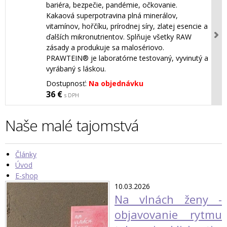
bariéra, bezpečie, pandémie, očkovanie.
Kakaová superpotravina plná minerálov,
vitamínov, hořčíku, prírodnej síry, zlatej esencie a
ďalších mikronutrientov. Splňuje všetky RAW
zásady a produkuje sa malosériovo.
PRAWTEIN® je laboratórne testovaný, vyvinutý a
vyrábaný s láskou.
Dostupnosť:
Na objednávku
36 €
s DPH
Naše malé tajomstvá
Články
Úvod
E-shop
10.03.2026
Na vlnách ženy -
objavovanie rytmu