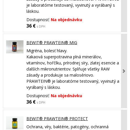
je laboratórne testovaný, vyvinutý a vyrábaný s
láskou.
Dostupnosť:
Na objednávku
36 €
s DPH
BEWIT® PRAWTEIN® MIG
Migréna, bolesť hlavy.
Kakaová superpotravina plná minerálov,
vitamínov, hořčíku, prírodnej síry, zlatej esencie a
ďalších mikronutrientov. Splňuje všetky RAW
zásady a produkuje sa malosériovo.
PRAWTEIN® je laboratórne testovaný, vyvinutý a
vyrábaný s láskou.
Dostupnosť:
Na objednávku
36 €
s DPH
BEWIT® PRAWTEIN® PROTECT
Ochrana, víry, baktérie, patogény, ochranná