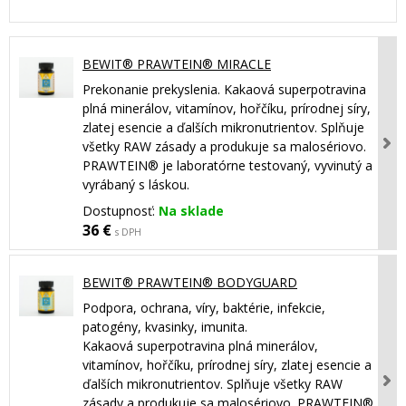
BEWIT® PRAWTEIN® MIRACLE
Prekonanie prekyslenia. Kakaová superpotravina
plná minerálov, vitamínov, hořčíku, prírodnej síry,
zlatej esencie a ďalších mikronutrientov. Splňuje
všetky RAW zásady a produkuje sa malosériovo.
PRAWTEIN® je laboratórne testovaný, vyvinutý a
vyrábaný s láskou.
Dostupnosť:
Na sklade
36 €
s DPH
BEWIT® PRAWTEIN® BODYGUARD
Podpora, ochrana, víry, baktérie, infekcie,
patogény, kvasinky, imunita.
Kakaová superpotravina plná minerálov,
vitamínov, hořčíku, prírodnej síry, zlatej esencie a
ďalších mikronutrientov. Splňuje všetky RAW
zásady a produkuje sa malosériovo. PRAWTEIN®