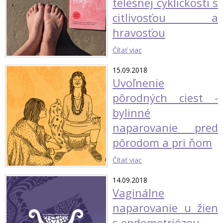
telesnej cyklickosti s
citlivosťou a
hravosťou
Čítať viac
15.09.2018
Uvoľnenie
pôrodných ciest -
bylinné
naparovanie pred
pôrodom a pri ňom
Čítať viac
14.09.2018
Vaginálne
naparovanie u žien
s endometriózou