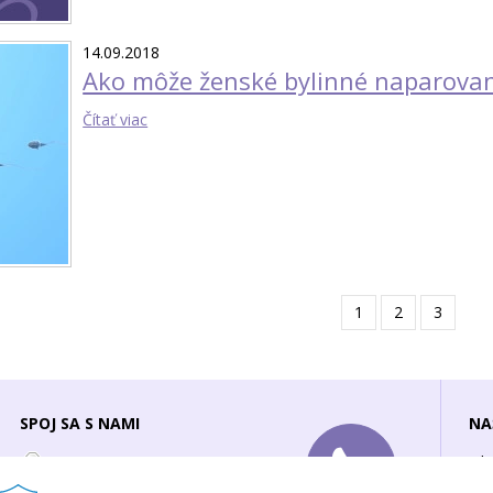
14.09.2018
Ako môže ženské bylinné naparovan
Čítať viac
1
2
3
SPOJ SA S NAMI
NA
Ob
info@zenavzene.sk
Oc