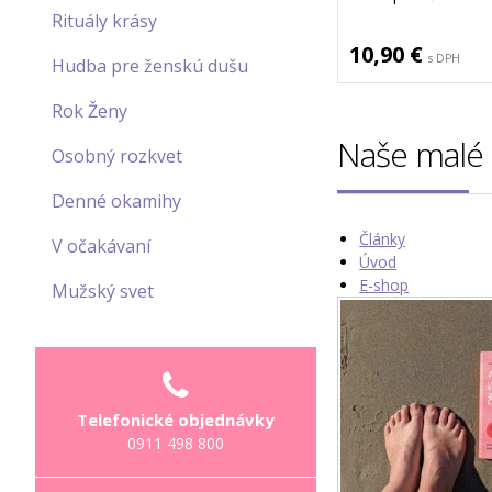
Rituály krásy
10,90 €
s DPH
Hudba pre ženskú dušu
Rok Ženy
Naše malé 
Osobný rozkvet
Denné okamihy
Články
V očakávaní
Úvod
E-shop
Mužský svet
Telefonické objednávky
0911 498 800