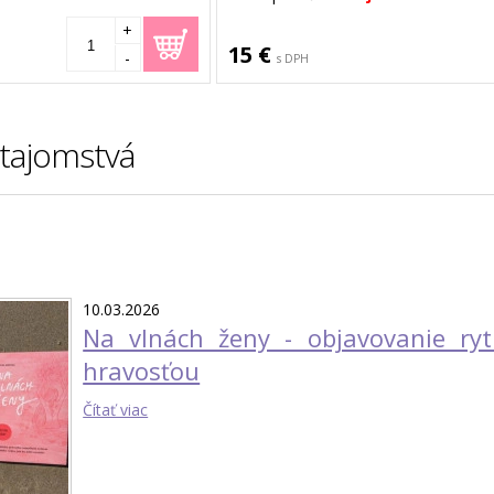
+
15 €
-
s DPH
tajomstvá
10.03.2026
Na vlnách ženy - objavovanie rytm
hravosťou
Čítať viac