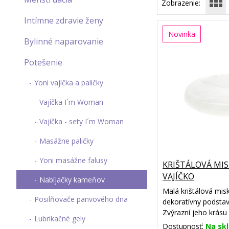
Zobrazenie:
Intímne zdravie ženy
Novinka
Bylinné naparovanie
Potešenie
Yoni vajíčka a paličky
Vajíčka I´m Woman
Vajíčka - sety I´m Woman
Masážne paličky
Yoni masážne falusy
KRIŠTÁLOVÁ MI
VAJÍČKO
Nabíjačky kameňov
Malá krištálová mis
Posilňovače panvového dna
dekoratívny podsta
Zvýrazní jeho krásu
Lubrikačné gely
vzhľad.
Dostupnosť:
Na sk