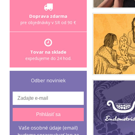
Doprava zdarma
pre objednávky v SR od 90 €
Tovar na sklade
expedujeme do 24 hod.
Odber noviniek
Prihlásiť sa
Vaše osobné údaje (email)