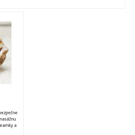
 bezpečne
 masážnu
náramky a