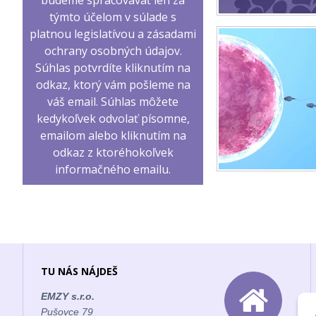
budeme spracovávať len za
týmto účelom v súlade s
platnou legislatívou a zásadami
ochrany osobných údajov.
Súhlas potvrdíte kliknutím na
odkaz, ktorý vám pošleme na
váš email. Súhlas môžete
kedykoľvek odvolať písomne,
emailom alebo kliknutím na
odkaz z ktoréhokoľvek
informačného emailu.
TU NÁS NÁJDEŠ
EMZY s.r.o.
Pušovce 79