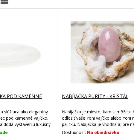
SKA POD KAMENNÉ
NABÍJAČKA PURITY - KRIŠTÁĽ
ka slúžiaca ako elegantný
Nabíjačka je miesto, kam si môžete
vec pod kamenné vajíčko.
odložiť vaše Yoni vajíčko alebo Yoni
 a dodá vystaveniu luxusný
paličku. Nabíjačka je vhodná aj pre 
iné šperky
lade
Dostupnosť:
Na objednávku