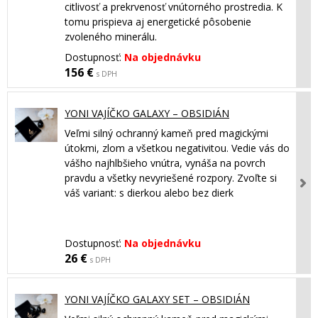
citlivosť a prekrvenosť vnútorného prostredia. K
tomu prispieva aj energetické pôsobenie
zvoleného minerálu.
Dostupnosť:
Na objednávku
156 €
s DPH
YONI VAJÍČKO GALAXY – OBSIDIÁN
Veľmi silný ochranný kameň pred magickými
útokmi, zlom a všetkou negativitou. Vedie vás do
vášho najhlbšieho vnútra, vynáša na povrch
pravdu a všetky nevyriešené rozpory. Zvoľte si
váš variant: s dierkou alebo bez dierk
Dostupnosť:
Na objednávku
26 €
s DPH
YONI VAJÍČKO GALAXY SET – OBSIDIÁN