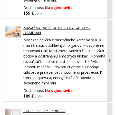
zvoleného minerálu.
Dostupnosť:
Na objednávku
159 €
s DPH
MASÁŽNA PALIČKA MYSTERY GALAXY -
OBSIDIÁN
Masážna palička z minerálneho kameňa slúži k
masáži našich pohlavných orgánov, k osobnému
mapovaniu, aktivácii znecitlivených či bolestivých
bodov a odstráneniu emočných blokácií. Pomáha
rozpúšťať bolestivé miesta a znovu ich oživiť.
Jemnou masážou, tlakom či vibráciou zvyšuje
citlivosť a prekrvenosť vnútorného prostredia. K
tomu prispieva aj energetické pôsobenie
zvoleného minerálu.
Dostupnosť:
Na objednávku
109 €
s DPH
FALUS PURITY - KRIŠTÁĽ