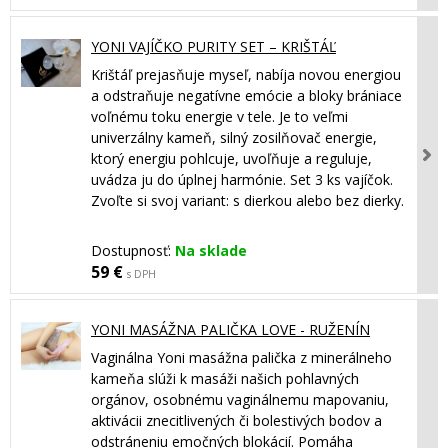
YONI VAJÍČKO PURITY SET – KRIŠTÁĽ
Krištáľ prejasňuje myseľ, nabíja novou energiou
a odstraňuje negatívne emócie a bloky brániace
voľnému toku energie v tele. Je to veľmi
univerzálny kameň, silný zosilňovač energie,
ktorý energiu pohlcuje, uvoľňuje a reguluje,
uvádza ju do úplnej harmónie. Set 3 ks vajíčok.
Zvoľte si svoj variant: s dierkou alebo bez dierky.
Dostupnosť:
Na sklade
59 €
s DPH
YONI MASÁŽNA PALIČKA LOVE - RUŽENÍN
Vaginálna Yoni masážna palička z minerálneho
kameňa slúži k masáži našich pohlavných
orgánov, osobnému vaginálnemu mapovaniu,
aktivácii znecitlivených či bolestivých bodov a
odstráneniu emočných blokácií. Pomáha