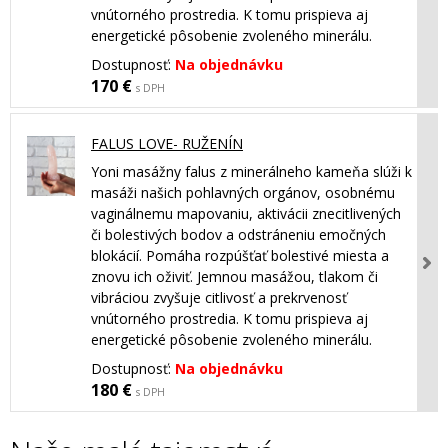
vnútorného prostredia. K tomu prispieva aj
energetické pôsobenie zvoleného minerálu.
Dostupnosť:
Na objednávku
170 €
s DPH
FALUS LOVE- RUŽENÍN
Yoni masážny falus z minerálneho kameňa slúži k
masáži našich pohlavných orgánov, osobnému
vaginálnemu mapovaniu, aktivácii znecitlivených
či bolestivých bodov a odstráneniu emočných
blokácií. Pomáha rozpúšťať bolestivé miesta a
znovu ich oživiť. Jemnou masážou, tlakom či
vibráciou zvyšuje citlivosť a prekrvenosť
vnútorného prostredia. K tomu prispieva aj
energetické pôsobenie zvoleného minerálu.
Dostupnosť:
Na objednávku
180 €
s DPH