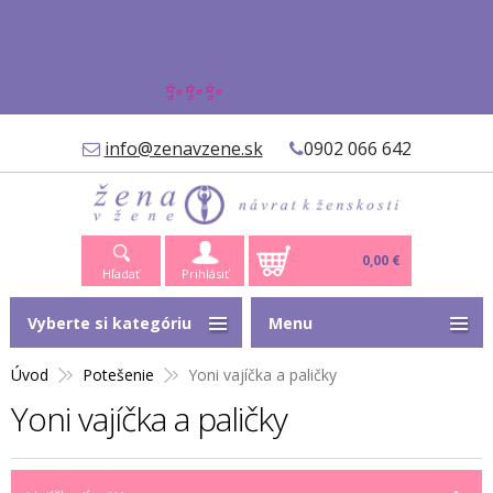
✨✨✨
info@zenavzene.sk
0902 066 642
0,00 €
Hľadať
Prihlásiť
Vyberte si kategóriu
Menu
Úvod
Potešenie
Yoni vajíčka a paličky
Yoni vajíčka a paličky