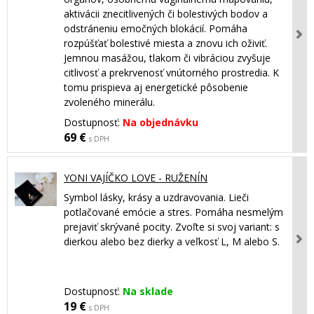
aktivácii znecitlivených či bolestivých bodov a
odstráneniu emočných blokácií. Pomáha
rozpúšťať bolestivé miesta a znovu ich oživiť.
Jemnou masážou, tlakom či vibráciou zvyšuje
citlivosť a prekrvenosť vnútorného prostredia. K
tomu prispieva aj energetické pôsobenie
zvoleného minerálu.
Dostupnosť:
Na objednávku
69 €
s DPH
YONI VAJÍČKO LOVE - RUŽENÍN
Symbol lásky, krásy a uzdravovania. Lieči
potlačované emócie a stres. Pomáha nesmelým
prejaviť skrývané pocity. Zvoľte si svoj variant: s
dierkou alebo bez dierky a veľkosť L, M alebo S.
Dostupnosť:
Na sklade
19 €
s DPH