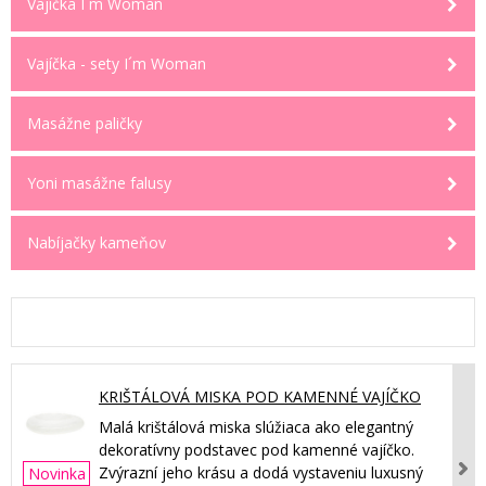
Vajíčka I´m Woman
Vajíčka - sety I´m Woman
Masážne paličky
Yoni masážne falusy
Nabíjačky kameňov
KRIŠTÁLOVÁ MISKA POD KAMENNÉ VAJÍČKO
Malá krištálová miska slúžiaca ako elegantný
dekoratívny podstavec pod kamenné vajíčko.
Zvýrazní jeho krásu a dodá vystaveniu luxusný
Novinka