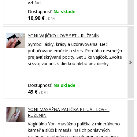
vzhľad.
Dostupnosť:
Na sklade
10,90 €
s DPH
YONI VAJÍČKO LOVE SET - RUŽENÍN
Symbol lásky, krásy a uzdravovania. Lieči
potlačované emócie a stres. Pomáha nesmelým
prejaviť skrývané pocity. Set 3 ks vajíčok. Zvoľte
si svoj variant: s dierkou alebo bez dierky.
Dostupnosť:
Na sklade
49 €
s DPH
YONI MASÁŽNA PALIČKA RITUAL LOVE -
RUŽENÍN
Vaginálna Yoni masážna palička z minerálneho
kameňa slúži k masáži našich pohlavných
orgánov, osobnému vaginálnemu mapovaniu,