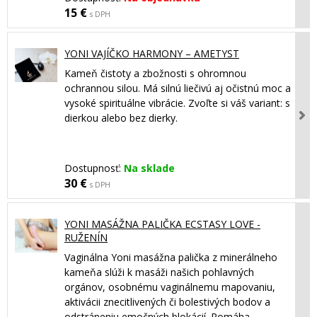
15 €
s DPH
YONI VAJÍČKO HARMONY – AMETYST
Kameň čistoty a zbožnosti s ohromnou
ochrannou silou. Má silnú liečivú aj očistnú moc a
vysoké spirituálne vibrácie. Zvoľte si váš variant: s
dierkou alebo bez dierky.
Dostupnosť:
Na sklade
30 €
s DPH
YONI MASÁŽNA PALIČKA ECSTASY LOVE -
RUŽENÍN
Vaginálna Yoni masážna palička z minerálneho
kameňa slúži k masáži našich pohlavných
orgánov, osobnému vaginálnemu mapovaniu,
aktivácii znecitlivených či bolestivých bodov a
odstráneniu emočných blokácií. Pomáha