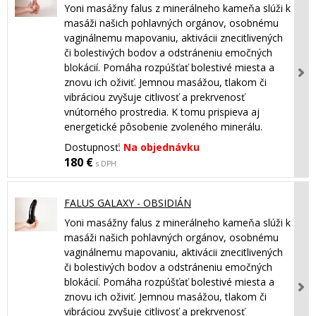
Yoni masážny falus z minerálneho kameňa slúži k
masáži našich pohlavných orgánov, osobnému
vaginálnemu mapovaniu, aktivácii znecitlivených
či bolestivých bodov a odstráneniu emočných
blokácií. Pomáha rozpúšťať bolestivé miesta a
znovu ich oživiť. Jemnou masážou, tlakom či
vibráciou zvyšuje citlivosť a prekrvenosť
vnútorného prostredia. K tomu prispieva aj
energetické pôsobenie zvoleného minerálu.
Dostupnosť:
Na objednávku
180 €
s DPH
FALUS GALAXY - OBSIDIÁN
Yoni masážny falus z minerálneho kameňa slúži k
masáži našich pohlavných orgánov, osobnému
vaginálnemu mapovaniu, aktivácii znecitlivených
či bolestivých bodov a odstráneniu emočných
blokácií. Pomáha rozpúšťať bolestivé miesta a
znovu ich oživiť. Jemnou masážou, tlakom či
vibráciou zvyšuje citlivosť a prekrvenosť