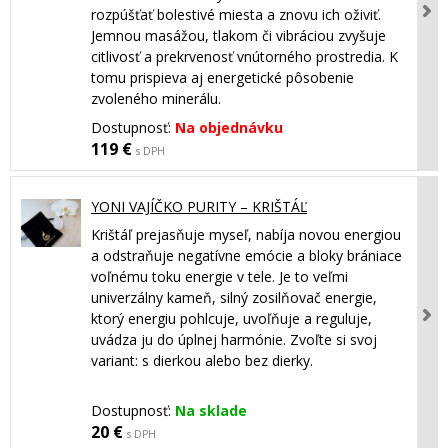
rozpúšťať bolestivé miesta a znovu ich oživiť.
Jemnou masážou, tlakom či vibráciou zvyšuje
citlivosť a prekrvenosť vnútorného prostredia. K
tomu prispieva aj energetické pôsobenie
zvoleného minerálu.
Dostupnosť:
Na objednávku
119 €
s DPH
YONI VAJÍČKO PURITY – KRIŠTÁĽ
Krištáľ prejasňuje myseľ, nabíja novou energiou
a odstraňuje negatívne emócie a bloky brániace
voľnému toku energie v tele. Je to veľmi
univerzálny kameň, silný zosilňovač energie,
ktorý energiu pohlcuje, uvoľňuje a reguluje,
uvádza ju do úplnej harmónie. Zvoľte si svoj
variant: s dierkou alebo bez dierky.
Dostupnosť:
Na sklade
20 €
s DPH