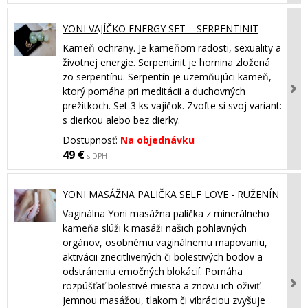
YONI VAJÍČKO ENERGY SET – SERPENTINIT
Kameň ochrany. Je kameňom radosti, sexuality a
životnej energie. Serpentinit je hornina zložená
zo serpentínu. Serpentín je uzemňujúci kameň,
ktorý pomáha pri meditácii a duchovných
prežitkoch. Set 3 ks vajíčok. Zvoľte si svoj variant:
s dierkou alebo bez dierky.
Dostupnosť:
Na objednávku
49 €
s DPH
YONI MASÁŽNA PALIČKA SELF LOVE - RUŽENÍN
Vaginálna Yoni masážna palička z minerálneho
kameňa slúži k masáži našich pohlavných
orgánov, osobnému vaginálnemu mapovaniu,
aktivácii znecitlivených či bolestivých bodov a
odstráneniu emočných blokácií. Pomáha
rozpúšťať bolestivé miesta a znovu ich oživiť.
Jemnou masážou, tlakom či vibráciou zvyšuje