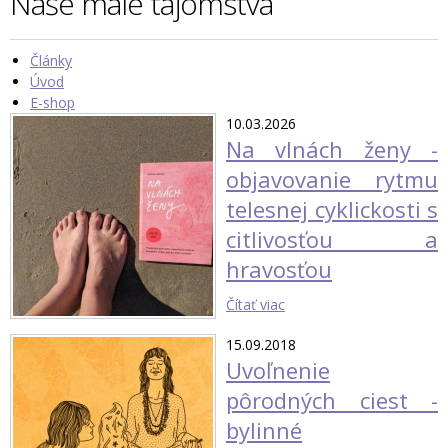
Naše malé tajomstvá
Články
Úvod
E-shop
10.03.2026
Na vlnách ženy -
objavovanie rytmu
telesnej cyklickosti s
citlivosťou a
hravosťou
Čítať viac
15.09.2018
Uvoľnenie
pôrodných ciest -
bylinné