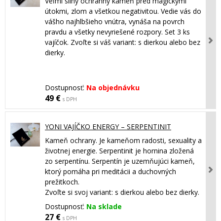
Veľmi silný ochranný kameň pred magickými
útokmi, zlom a všetkou negativitou. Vedie vás do
vášho najhlbšieho vnútra, vynáša na povrch
pravdu a všetky nevyriešené rozpory. Set 3 ks
vajíčok. Zvoľte si váš variant: s dierkou alebo bez
dierky.
Dostupnosť:
Na objednávku
49 €
s DPH
YONI VAJÍČKO ENERGY – SERPENTINIT
Kameň ochrany. Je kameňom radosti, sexuality a
životnej energie. Serpentinit je hornina zložená
zo serpentínu. Serpentín je uzemňujúci kameň,
ktorý pomáha pri meditácii a duchovných
prežitkoch.
Zvoľte si svoj variant: s dierkou alebo bez dierky.
Dostupnosť:
Na sklade
27 €
s DPH