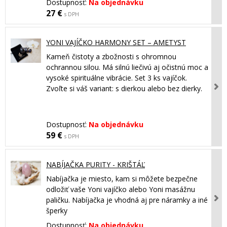
Dostupnosť:
Na objednávku
27 €
s DPH
YONI VAJÍČKO HARMONY SET – AMETYST
Kameň čistoty a zbožnosti s ohromnou
ochrannou silou. Má silnú liečivú aj očistnú moc a
vysoké spirituálne vibrácie. Set 3 ks vajíčok.
Zvoľte si váš variant: s dierkou alebo bez dierky.
Dostupnosť:
Na objednávku
59 €
s DPH
NABÍJAČKA PURITY - KRIŠTÁĽ
Nabíjačka je miesto, kam si môžete bezpečne
odložiť vaše Yoni vajíčko alebo Yoni masážnu
paličku. Nabíjačka je vhodná aj pre náramky a iné
šperky
Dostupnosť:
Na objednávku