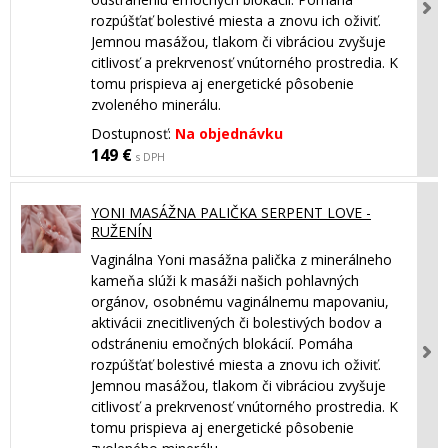
rozpúšťať bolestivé miesta a znovu ich oživiť.
Jemnou masážou, tlakom či vibráciou zvyšuje
citlivosť a prekrvenosť vnútorného prostredia. K
tomu prispieva aj energetické pôsobenie
zvoleného minerálu.
Dostupnosť:
Na objednávku
149 €
s DPH
YONI MASÁŽNA PALIČKA SERPENT LOVE -
RUŽENÍN
Vaginálna Yoni masážna palička z minerálneho
kameňa slúži k masáži našich pohlavných
orgánov, osobnému vaginálnemu mapovaniu,
aktivácii znecitlivených či bolestivých bodov a
odstráneniu emočných blokácií. Pomáha
rozpúšťať bolestivé miesta a znovu ich oživiť.
Jemnou masážou, tlakom či vibráciou zvyšuje
citlivosť a prekrvenosť vnútorného prostredia. K
tomu prispieva aj energetické pôsobenie