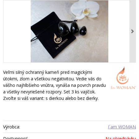
Veľmi silný ochranný kameň pred magickými
útokmi, zlom a všetkou negativitou. Vedie vás do
vášho najhlbšieho vnútra, vynáša na povrch pravdu
a všetky nevyriešené rozpory. Set 3 ks vajíčok.
Zvoľte si váš variant: s dierkou alebo bez dierky.
Výrobca:
I´am WOMAN
Dostupnosť:
Na objednávku