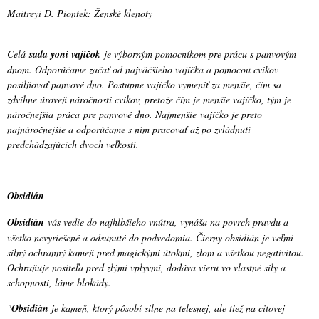
Maitreyi D. Piontek: Ženské klenoty
Celá
sada yoni vajíčok
je výborným pomocníkom pre prácu s panvovým
dnom. Odporúčame začať od najväčšieho vajíčka a pomocou cvikov
posilňovať panvové dno. Postupne vajíčko vymeniť za menšie, čím sa
zdvihne úroveň náročnosti cvikov, pretože čím je menšie vajíčko, tým je
náročnejšia práca pre panvové dno. Najmenšie vajíčko je preto
najnáročnejšie a odporúčame s ním pracovať až po zvládnutí
predchádzajúcich dvoch veľkostí.
Obsidián
Obsidián
vás vedie do najhlbšieho vnútra, vynáša na povrch pravdu a
všetko nevyriešené a odsunuté do podvedomia. Čierny obsidián je veľmi
silný ochranný kameň pred magickými útokmi, zlom a všetkou negativitou.
Ochraňuje nositeľa pred zlými vplyvmi, dodáva vieru vo vlastné sily a
schopnosti, láme blokády.
"
Obsidián
je kameň, ktorý pôsobí silne na telesnej, ale tiež na citovej