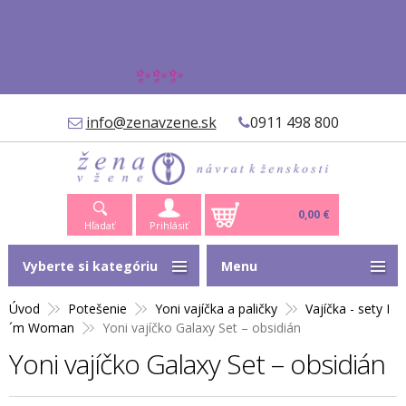
✨✨✨
info@zenavzene.sk
0911 498 800
0,00 €
Hľadať
Prihlásiť
Vyberte si kategóriu
Menu
Úvod
Potešenie
Yoni vajíčka a paličky
Vajíčka - sety I
´m Woman
Yoni vajíčko Galaxy Set – obsidián
Yoni vajíčko Galaxy Set – obsidián