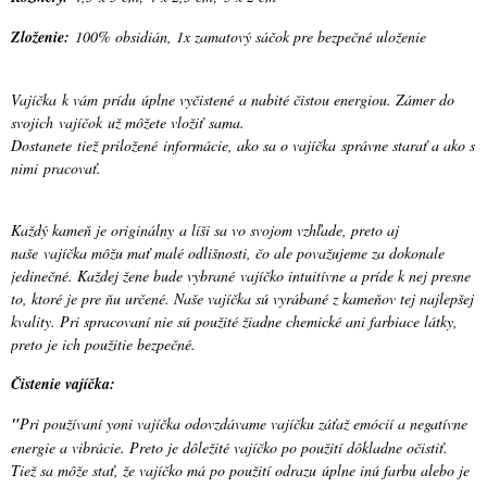
Zloženie:
100% obsidián, 1x zamatový sáčok pre bezpečné uloženie
Vajíčka k vám prídu úplne vyčistené a nabité čistou energiou. Zámer do
svojich vajíčok už môžete vložiť sama.
Dostanete tiež priložené informácie, ako sa o vajíčka správne starať a ako s
nimi pracovať.
Každý kameň je originálny a líši sa vo svojom vzhľade, preto aj
naše vajíčka môžu mať malé odlišnosti, čo ale považujeme za dokonale
jedinečné. Každej žene bude vybrané vajíčko intuitívne a príde k nej presne
to, ktoré je pre ňu určené. Naše vajíčka sú vyrábané z kameňov tej najlepšej
kvality. Pri spracovaní nie sú použité žiadne chemické ani farbiace látky,
preto je ich použitie bezpečné.
Čistenie vajíčka:
"
Pri používaní yoni vajíčka odovzdávame vajíčku záťaž emócií a negatívne
energie a vibrácie. Preto je dôležité vajíčko po použití dôkladne očistiť.
Tiež sa môže stať, že vajíčko má po použití odrazu úplne inú farbu alebo je