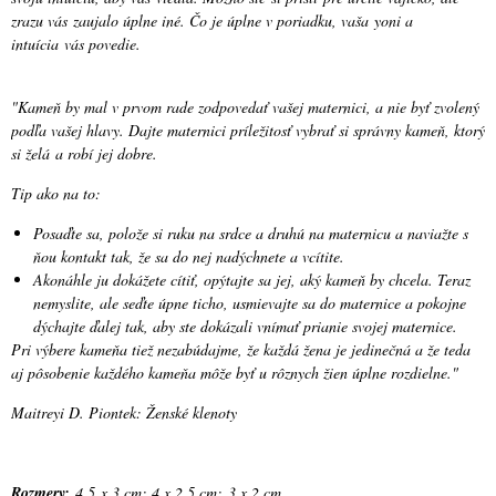
zrazu vás zaujalo úplne iné. Čo je úplne v poriadku, vaša yoni a
intuícia vás povedie.
"Kameň by mal v prvom rade zodpovedať vašej maternici, a nie byť zvolený
podľa vašej hlavy. Dajte maternici príležitosť vybrať si správny kameň, ktorý
si želá a robí jej dobre.
Tip ako na to:
Posaďte sa, polože si ruku na srdce a druhú na maternicu a naviažte s
ňou kontakt tak, že sa do nej nadýchnete a vcítite.
Akonáhle ju dokážete cítiť, opýtajte sa jej, aký kameň by chcela. Teraz
nemyslite, ale seďte úpne ticho, usmievajte sa do maternice a pokojne
dýchajte ďalej tak, aby ste dokázali vnímať prianie svojej maternice.
Pri výbere kameňa tiež nezabúdajme, že každá žena je jedinečná a že teda
aj pôsobenie každého kameňa môže byť u rôznych žien úplne rozdielne."
Maitreyi D. Piontek: Ženské klenoty
Rozmery:
4,5 x 3 cm; 4 x 2,5 cm; 3 x 2 cm