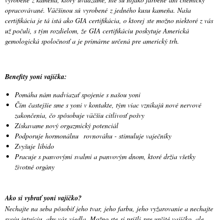
opracovávané. Väčšinou sú vyrobené z jedného kusu kameňa. Naša
certifikácia je tá istá ako GIA certifikácia, o ktorej ste možno niektoré z vás
už počuli, s tým rozdielom, že GIA certifikáciu poskytuje Americká
gemologická spoločnosť a je primárne určená pre americký trh.
Benefity yoni vajíčka:
Pomáha nám nadviazať spojenie s našou yoni
Čím častejšie sme s yoni v kontakte, tým viac vznikajú nové nervové
zakončenia, čo spôsobuje väčšiu citlivosť pošvy
Získavame nový orgazmický potenciál
Podporuje hormonálnu rovnováhu - stimuluje vaječníky
Zvyšuje libido
Pracuje s panvovými svalmi a panvovým dnom, ktoré držia všetky
životné orgány
Ako si vybrať yoni vajíčko?
Nechajte na seba pôsobiť jeho tvar, jeho farbu, jeho vyžarovanie a nechajte
svoju intuíciu, aby vás viedla. Možno ste si prišli pre určité vajíčko, ale