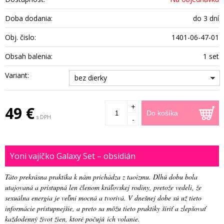
Doba dodania:
do 3 dní
Obj. čislo:
1401-06-47-01
Obsah balenia:
1 set
Variant:
bez dierky
+
49 €
Do košíka
s DPH
-
Yoni vajíčko Galaxy Set – obsidián
Táto prekrásna praktika k nám prichádza z taoizmu. Dlhú dobu bola
utajovaná a prístupná len členom kráľovskej rodiny, pretože vedeli, že
sexuálna energia je veľmi mocná a tvorivá. V dnešnej dobe sú už tieto
informácie prístupnejšie, a preto sa môžu tieto praktiky šíriť a zlepšovať
každodenný život žien, ktoré počujú ich volanie.