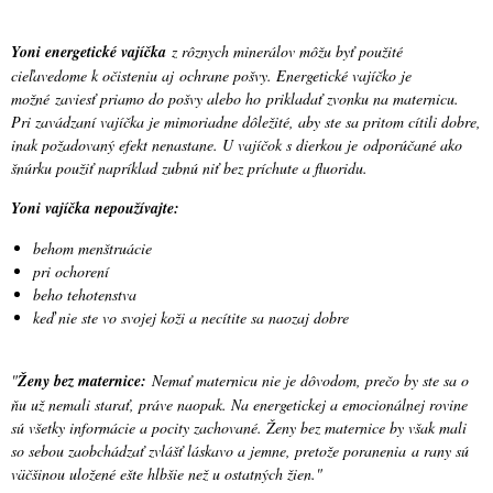
Yoni energetické vajíčka
z rôznych minerálov môžu byť použité
cieľavedome k očisteniu aj ochrane pošvy. Energetické vajíčko je
možné zaviesť priamo do pošvy alebo ho prikladať zvonku na maternicu.
Pri zavádzaní vajíčka je mimoriadne dôležité, aby ste sa pritom cítili dobre,
inak požadovaný efekt nenastane. U vajíčok s dierkou je odporúčané ako
šnúrku použiť napríklad zubnú niť bez príchute a fluoridu.
Yoni vajíčka nepoužívajte:
behom menštruácie
pri ochorení
beho tehotenstva
keď nie ste vo svojej koži a necítite sa naozaj dobre
"
Ženy bez maternice:
Nemať maternicu nie je dôvodom, prečo by ste sa o
ňu už nemali starať, práve naopak. Na energetickej a emocionálnej rovine
sú všetky informácie a pocity zachované. Ženy bez maternice by však mali
so sebou zaobchádzať zvlášť láskavo a jemne, pretože poranenia a rany sú
väčšinou uložené ešte hlbšie než u ostatných žien."