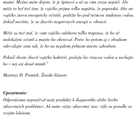
matné. Možno máte dojem, že je špinavé a už sa vám zrazu nepáči. Ale
môže to byť tiež tým, že vajíčko prijme toľko napätia, že popraská. Aby ste
vajíčko znovu energeticky očistili, podržte ho pod tečúcou studenou vodou,
dokiaľ necítite, že sa zbavilo negatívnych energií a vibrácií.
Môže sa tiež stať, že vám vajíčko odoberie toľko trápenia, že ho už
nedokážete očistiť a musíte ho obetovať. Preto ho potom aj s obsahom
odovzdajte zemi tak, že ho na nejakom peknom mieste zahrabete.
Pokiaľ chcete zbaviť vajíčko baktérií, prelejte ho vriacou vodou a nechajte
ho v nej asi desať minúť."
Maitreyi D. Piontek: Ženské klenoty
Upozornenie:
Odporúčame nepoužívať naše produkty k diagnostike alebo liečbe
zdravotných problémov. Ak máte vážny zdravotný stav, vždy sa poraďte so
svojím lekárom.