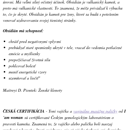
úrovni. Má veľmi silný očistný účinok. Obsidián je vulkanický kameň, a
preto má vulkanické vlastnosti. To znamená, že môže privádzať k výbuchu
to, čo je skryté. Obsidián je kameň pre ženy, ktoré sa budú s potešením
venovať uzdravovaniu svojej tienistej stránky.
Obsidián má schopnosť:
chráiť pred negatívnymi vplyvmi
prebúdzať staré spomienky ukryté v tele, vracať do vedomia potlačené
emócie a myšlienky
prepožičiavať životnú silu
pohlcovať bolesť
meniť energetické vzory
uzemňovať a liečiť"
Maitreyi D. Piontek: Ženské klenoty
ČESKÁ CERTIFIKÁCIA
- Yoni vajíčka a
vaginálne masážne paličky
od
I
´am woman
sú certifikované Českým gemologickým laboratóriom o
pravosti kameňa. Znamená to, že vajíčko alebo palička boli naozaj
vyrobené z kameňa, ktorý uvádzame, nie sú nijako farbené ani chemicky