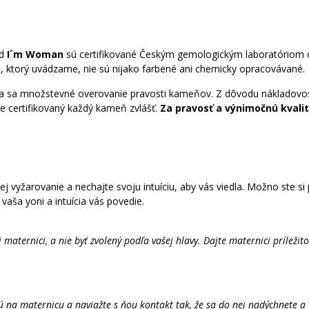
d
I´m Woman
sú certifikované Českým gemologickým laboratóriom o
, ktorý uvádzame, nie sú nijako farbené ani chemicky opracovávané.
a sa množstevné overovanie pravosti kameňov. Z dôvodu nákladovosti
je certifikovaný každý kameň zvlášť.
Za pravosť a výnimočnú kval
ej vyžarovanie a nechajte svoju intuíciu, aby vás viedla. Možno ste si pr
 vaša yoni a intuícia vás povedie.
ternici, a nie byť zvolený podľa vašej hlavy. Dajte maternici príležitos
 na maternicu a naviažte s ňou kontakt tak, že sa do nej nadýchnete a v