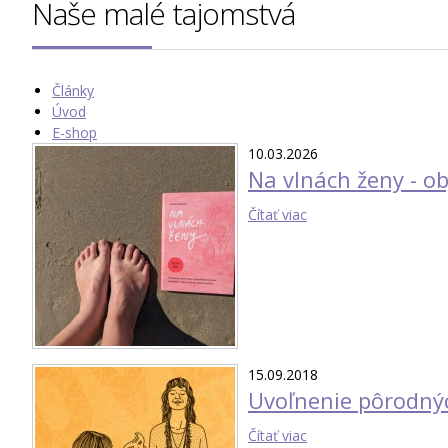
Naše malé tajomstvá
Články
Úvod
E-shop
10.03.2026
Na vlnách ženy - ob
Čítať viac
15.09.2018
Uvoľnenie pôrodnýc
Čítať viac