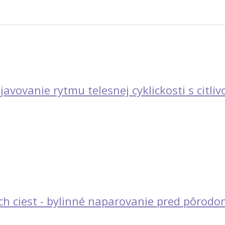
javovanie rytmu telesnej cyklickosti s citli
h ciest - bylinné naparovanie pred pôrodo