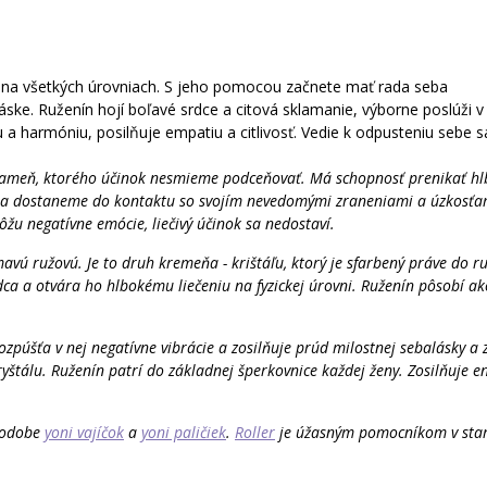
ce na všetkých úrovniach. S jeho pomocou začnete mať rada seba
áske. Ruženín hojí boľavé srdce a citová sklamanie, výborne poslúži 
u a harmóniu, posilňuje empatiu a citlivosť. Vedie k odpusteniu sebe 
ameň, ktorého účinok nesmieme podceňovať. Má schopnosť prenikať hlbo
eď sa dostaneme do kontaktu so svojím nevedomými zraneniami a úzkosťa
ôžu negatívne emócie, liečivý účinok sa nedostaví.
avú ružovú. Je to druh kremeňa - krištáľu, ktorý je sfarbený práve do ru
dca a otvára ho hlbokému liečeniu na fyzickej úrovni. Ruženín pôsobí ak
zpúšťa v nej negatívne vibrácie a zosilňuje prúd milostnej sebalásky 
ryštálu. Ruženín patrí do základnej šperkovnice každej ženy. Zosilňuje
podobe
yoni vajíčok
a
yoni paličiek
.
Roller
je úžasným pomocníkom v staros