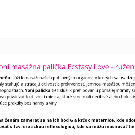
oni masážna palička Ecstasy Love - ružen
ameňa
slúži k masáži našich pohlavných orgánov, v ktorých sa usadz
ly sťahujú a strácajú citlivosť a prekrvenosť. Jemnou masážou môžeme
chopnostiach.
Yoni palička
tiež slúži k prehlbovaniu pomalej intimi
novu privádzať k citlivosti miesta, ktoré sme mali necitlivé alebo boles
ce praktiky bez hanby a viny.
ha ženám zamerať sa na ich bod G a krčok maternice, kde odo
vať s tzv. erotickou reflexológiou, kde sa môžu masírovať tie