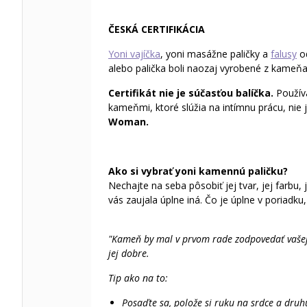
ČESKÁ CERTIFIKÁCIA
Yoni vajíčka
, yoni masážne paličky a
falusy
o
alebo palička boli naozaj vyrobené z kameňa
Certifikát nie je súčasťou balíčka.
Použív
kameňmi, ktoré slúžia na intímnu prácu, nie 
Woman.
Ako si vybrať yoni kamennú paličku?
Nechajte na seba pôsobiť jej tvar, jej farbu, j
vás zaujala úplne iná. Čo je úplne v poriadku,
"Kameň by mal v prvom rade zodpovedať vašej ma
jej dobre.
Tip ako na to:
Posaďte sa, polože si ruku na srdce a druhú