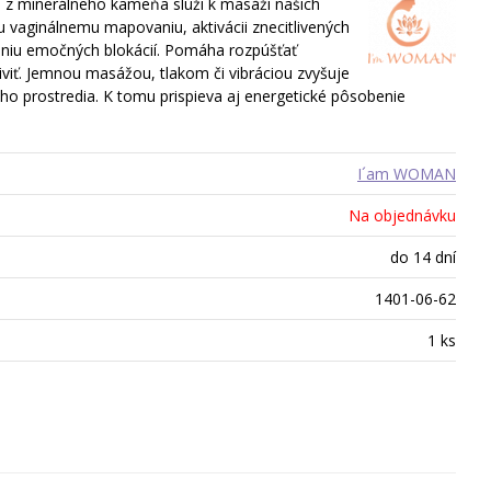
 z minerálneho kameňa slúži k masáži našich
vaginálnemu mapovaniu, aktivácii znecitlivených
eniu emočných blokácií. Pomáha rozpúšťať
iviť. Jemnou masážou, tlakom či vibráciou zvyšuje
ého prostredia. K tomu prispieva aj energetické pôsobenie
I´am WOMAN
Na objednávku
do 14 dní
1401-06-62
1 ks