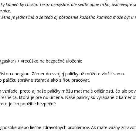
, aký kameň by chcela. Teraz nemyslite, ale seďte úpne ticho, usmievajte 
rnice.
 žena je jedinečná a že teda aj pôsobenie každého kameňa môže byť u r
gaskar) + vrecúško na bezpečné uloženie
 čistou energiou. Zámer do svojej paličky už môžete vložiť sama.
o paličku správne starať a ako s ňou pracovať.
om vzhľade, preto aj naše paličky môžu mať malé odlišnosti, čo ale p
 presne tá, ktorá je pre ňu určená. Naše paličky sú vyrábané z kameňov 
reto je ich použitie bezpečné
nostike alebo liečbe zdravotných problémov. Ak máte vážny zdravotn