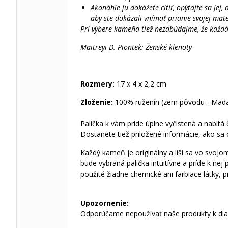
Akonáhle ju dokážete cítiť, opýtajte sa jej
aby ste dokázali vnímať prianie svojej mate
Pri výbere kameňa tiež nezabúdajme, že každá
Maitreyi D. Piontek: Ženské klenoty
Rozmery:
17 x 4 x 2,2 cm
Zloženie:
100% ruženín (zem pôvodu - Mada
Palička k vám príde úplne vyčistená a nabitá
Dostanete tiež priložené informácie, ako sa 
Každý kameň je originálny a líši sa vo svoj
bude vybraná palička intuitívne a príde k nej
použité žiadne chemické ani farbiace látky, p
Upozornenie:
Odporúčame nepoužívať naše produkty k diag