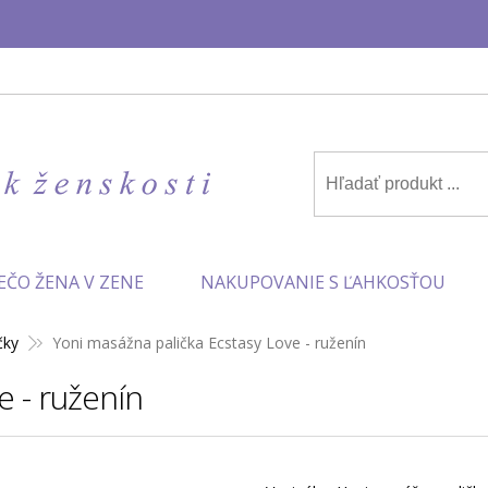
✨
EČO ŽENA V ZENE
NAKUPOVANIE S ĽAHKOSŤOU
čky
Yoni masážna palička Ecstasy Love - ruženín
e - ruženín