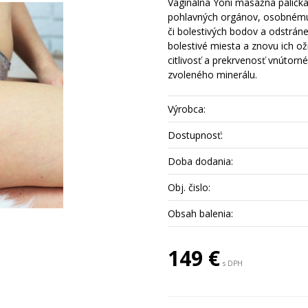
Vaginálna Yoni masážna palička
pohlavných orgánov, osobnému 
či bolestivých bodov a odstrán
bolestivé miesta a znovu ich ož
citlivosť a prekrvenosť vnútorn
zvoleného minerálu.
Výrobca:
Dostupnosť:
Doba dodania:
Obj. čislo:
Obsah balenia:
149 €
s DPH