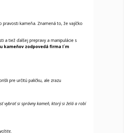
 pravosti kameňa. Znamená to, že vajíčko
 a tiež ďalšej prepravy a manipulácie s
itu kameňov zodpovedá firma I´m
išli pre určitú paličku, ale zrazu
ť vybrať si správny kameň, ktorý si želá a robí
cítite.