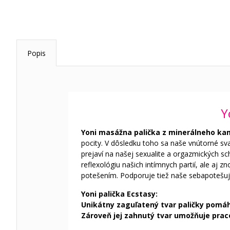
Popis
Y
Yoni masážna palička z minerálneho k
pocity. V dôsledku toho sa naše vnútorné sva
prejaví na našej sexualite a orgazmických s
reflexológiu našich intímnych partií, ale aj z
potešením. Podporuje tiež naše sebapotešujú
Yoni palička Ecstasy:
Unikátny zaguľatený tvar paličky pomá
Zároveň jej zahnutý tvar umožňuje praco