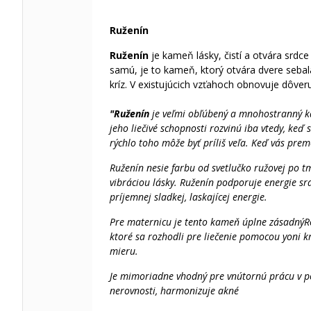
Ruženín
Ruženín
je kameň lásky, čistí a otvára srd
samú, je to kameň, ktorý otvára dvere sebal
kríz. V existujúcich vzťahoch obnovuje dôver
"Ruženín
je veľmi obľúbený a mnohostranný k
jeho liečivé schopnosti rozvinú iba vtedy, k
rýchlo toho môže byť príliš veľa. Keď vás prem
Ruženín nesie farbu od svetlučko ružovej po tm
vibráciou lásky. Ruženín podporuje energie sr
príjemnej sladkej, laskajícej energie.
Pre maternicu je tento kameň úplne zásadnýRo
ktoré sa rozhodli pre liečenie pomocou yoni k
mieru.
Je mimoriadne vhodný pre vnútornú prácu v 
nerovnosti, harmonizuje akné