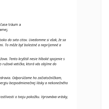
v čase tráum a
samej.
ko do svta citov. Uvedomme si však, že sa
mi. To môže byť bolestné a nepríjemné a
žova. Tento kryštál nesie hlboké spojenie s
o ružová vatička, ktorá vás objíme do
a zdravia. Odporúčame ho začiatočníčkam,
 energiu bezpodmienečnej lásky a nekonečného
tlivosti o tvoju pokožku. Vyrovnáva vrásky,