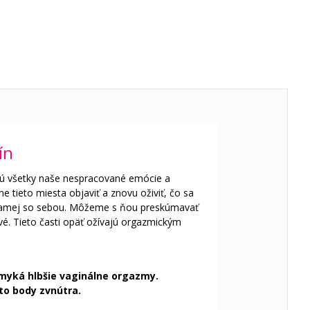
ín
ujú všetky naše nespracované emócie a
 tieto miesta objaviť a znovu oživiť, čo sa
ty samej so sebou. Môžeme s ňou preskúmavať
tivé. Tieto časti opäť ožívajú orgazmickým
myká hlbšie vaginálne orgazmy.
to body zvnútra.