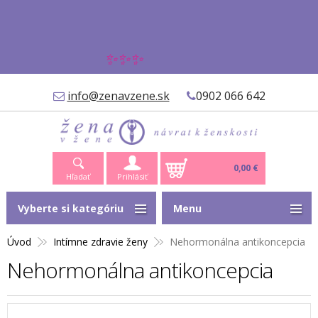
✨✨✨
info@zenavzene.sk
0902 066 642
0,00 €
Hľadať
Prihlásiť
Vyberte si kategóriu
Menu
Úvod
Intímne zdravie ženy
Nehormonálna antikoncepcia
Nehormonálna antikoncepcia