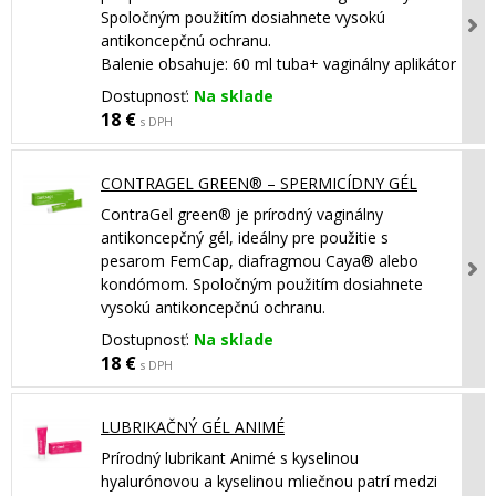
Spoločným použitím dosiahnete vysokú
antikoncepčnú ochranu.
Balenie obsahuje: 60 ml tuba+ vaginálny aplikátor
Dostupnosť:
Na sklade
18 €
s DPH
CONTRAGEL GREEN® – SPERMICÍDNY GÉL
ContraGel green® je prírodný vaginálny
antikoncepčný gél, ideálny pre použitie s
pesarom FemCap, diafragmou Caya® alebo
kondómom. Spoločným použitím dosiahnete
vysokú antikoncepčnú ochranu.
Dostupnosť:
Na sklade
18 €
s DPH
LUBRIKAČNÝ GÉL ANIMÉ
Prírodný lubrikant Animé s kyselinou
hyalurónovou a kyselinou mliečnou patrí medzi