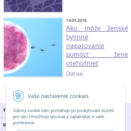
14.09.2018
Ako môže ženské
bylinné
naparovanie
pomôcť žene
otehotnieť
Čítať viac
1
2
3
Vaše nastavenie cookies
TU NÁS NÁJDEŠ
Súbory cookie nám pomáhajú pri poskytovaní služieb
pre vás. Umožňujú spoznať a zapamätať si vaše
preferencie.
SPOJ SA S NAMI