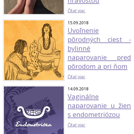
Čítať viac
15.09.2018
Uvoľnenie
pôrodných ciest -
bylinné
naparovanie pred
pôrodom a pri ňom
Čítať viac
14.09.2018
Vaginálne
naparovanie u žien
s endometriózou
Čítať viac