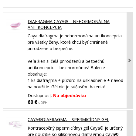
DIAFRAGMA CAYA® – NEHORMONÁLNA
ANTIKONCEPCIA
Caya diafragma je nehormonálna antikoncepcia
pre všetky ženy, ktoré chcú byť chránené
prirodzene a bezpečne.
Veľa žien si želá prirodzenú a bezpečnú
antikoncepciu – bez hormónov! Balenie
obsahuje:
1 ks diafragma + púzdro na uskladnenie + návod
na použitie. Gél nie je súčasťou balenia!
Dostupnosť:
Na objednávku
60 €
s DPH
CAYA®DIAFRAGMA – SPERMICÍDNY GÉL
Kontracepčný (spermicídny) gél Caya® je určený
pre použitie so silikónovou diafragmou Caya®.