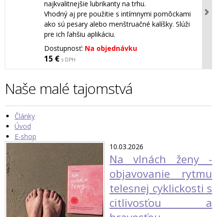
najkvalitnejšie lubrikanty na trhu.
Vhodný aj pre použitie s intímnymi pomôckami
ako sú pesary alebo menštruačné kalíšky. Slúži
pre ich ľahšiu aplikáciu.
Dostupnosť:
Na objednávku
15 €
s DPH
Naše malé tajomstvá
Články
Úvod
E-shop
10.03.2026
Na vlnách ženy -
objavovanie rytmu
telesnej cyklickosti s
citlivosťou a
hravosťou